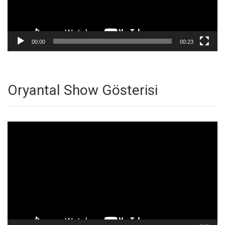
00:00
00:23
Oryantal Show Gösterisi
Video
oynatıcı