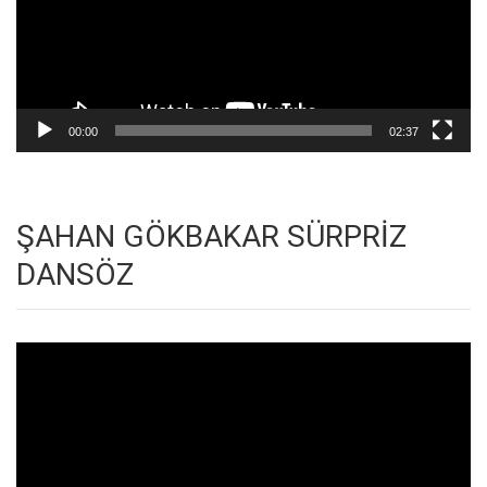
00:00
02:37
ŞAHAN GÖKBAKAR SÜRPRİZ
DANSÖZ
Video
oynatıcı