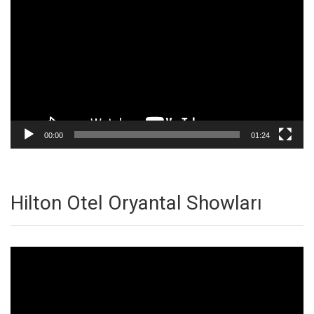
oynatıcı
00:00
01:24
Hilton Otel Oryantal Showları
Video
oynatıcı