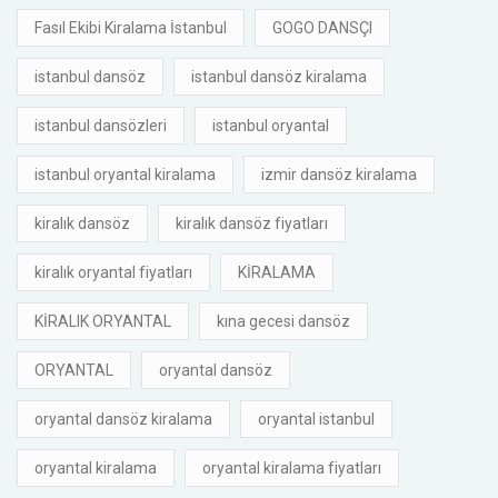
Fasıl Ekibi Kiralama İstanbul
GOGO DANSÇI
istanbul dansöz
istanbul dansöz kiralama
istanbul dansözleri
istanbul oryantal
istanbul oryantal kiralama
izmir dansöz kiralama
kiralık dansöz
kiralık dansöz fiyatları
kiralık oryantal fiyatları
KİRALAMA
KİRALIK ORYANTAL
kına gecesi dansöz
ORYANTAL
oryantal dansöz
oryantal dansöz kiralama
oryantal istanbul
oryantal kiralama
oryantal kiralama fiyatları