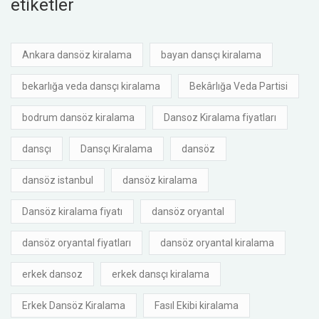
etiketler
Ankara dansöz kiralama
bayan dansçı kiralama
bekarlığa veda dansçı kiralama
Bekârlığa Veda Partisi
bodrum dansöz kiralama
Dansoz Kiralama fiyatları
dansçı
Dansçı Kiralama
dansöz
dansöz istanbul
dansöz kiralama
Dansöz kiralama fiyatı
dansöz oryantal
dansöz oryantal fiyatları
dansöz oryantal kiralama
erkek dansoz
erkek dansçı kiralama
Erkek Dansöz Kiralama
Fasıl Ekibi kiralama