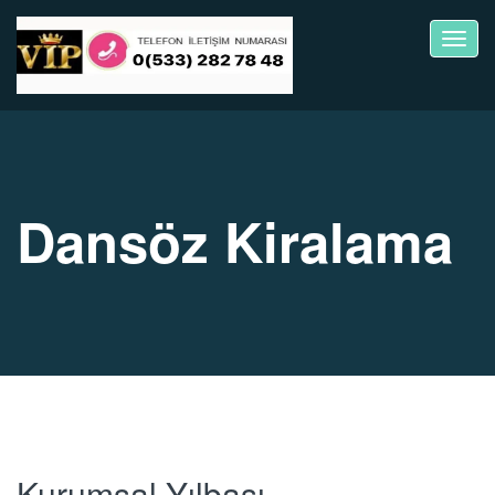
Toggl
navig
Dansöz Kiralama
Kurumsal Yılbaşı