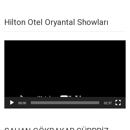
Hilton Otel Oryantal Showları
Video
oynatıcı
00:00
02:37