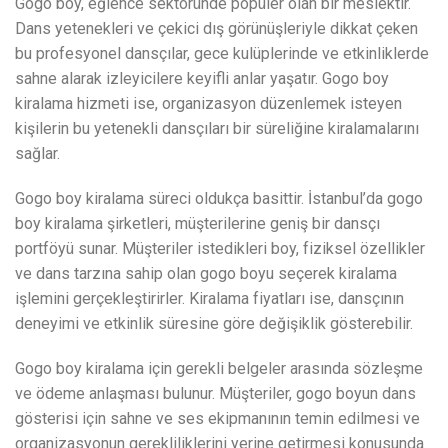
Gogo boy, eğlence sektöründe popüler olan bir meslektir.
Dans yetenekleri ve çekici dış görünüşleriyle dikkat çeken
bu profesyonel dansçılar, gece kulüplerinde ve etkinliklerde
sahne alarak izleyicilere keyifli anlar yaşatır. Gogo boy
kiralama hizmeti ise, organizasyon düzenlemek isteyen
kişilerin bu yetenekli dansçıları bir süreliğine kiralamalarını
sağlar.
Gogo boy kiralama süreci oldukça basittir. İstanbul’da gogo
boy kiralama şirketleri, müşterilerine geniş bir dansçı
portföyü sunar. Müşteriler istedikleri boy, fiziksel özellikler
ve dans tarzına sahip olan gogo boyu seçerek kiralama
işlemini gerçekleştirirler. Kiralama fiyatları ise, dansçının
deneyimi ve etkinlik süresine göre değişiklik gösterebilir.
Gogo boy kiralama için gerekli belgeler arasında sözleşme
ve ödeme anlaşması bulunur. Müşteriler, gogo boyun dans
gösterisi için sahne ve ses ekipmanının temin edilmesi ve
organizasyonun gerekliliklerini yerine getirmesi konusunda