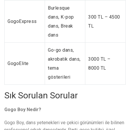
Burlesque
dans, K-pop
300 TL – 4500
GogoExpress
dans, Break
TL
dans
Go-go dans,
akrobatik dans,
3000 TL –
GogoElite
tema
8000 TL
gösterileri
Sık Sorulan Sorular
Gogo Boy Nedir?
Gogo Boy, dans yetenekleri ve çekici görünümleri ile bilinen
profesyonel erkek dansçılardır. Parti, gece kulübü, özel