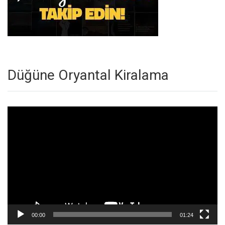
Düğüne Oryantal Kiralama
Video
oynatıcı
00:00
01:24