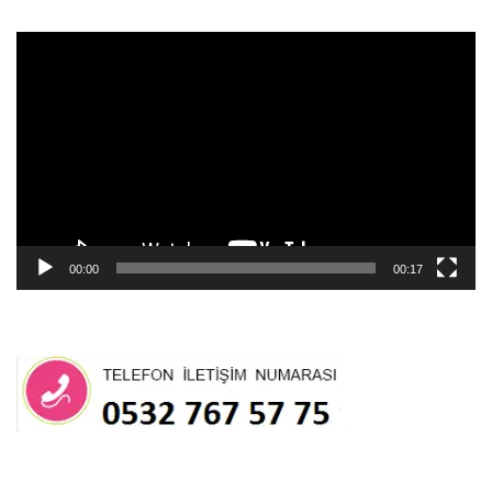
Video
oynatıcı
00:00
00:17