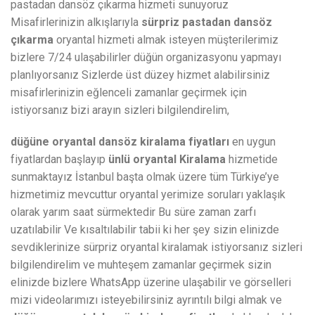
pastadan dansöz çıkarma hizmeti sunuyoruz
Misafirlerinizin alkışlarıyla
sürpriz pastadan dansöz
çıkarma
oryantal hizmeti almak isteyen müşterilerimiz
bizlere 7/24 ulaşabilirler düğün organizasyonu yapmayı
planlıyorsanız Sizlerde üst düzey hizmet alabilirsiniz
misafirlerinizin eğlenceli zamanlar geçirmek için
istiyorsanız bizi arayın sizleri bilgilendirelim,
düğüne oryantal dansöz kiralama fiyatları
en uygun
fiyatlardan başlayıp
ünlü oryantal Kiralama
hizmetide
sunmaktayız İstanbul başta olmak üzere tüm Türkiye’ye
hizmetimiz mevcuttur oryantal yerimize soruları yaklaşık
olarak yarım saat sürmektedir Bu süre zaman zarfı
uzatılabilir Ve kısaltılabilir tabii ki her şey sizin elinizde
sevdiklerinize sürpriz oryantal kiralamak istiyorsanız sizleri
bilgilendirelim ve muhteşem zamanlar geçirmek sizin
elinizde bizlere WhatsApp üzerine ulaşabilir ve görselleri
mizi videolarımızı isteyebilirsiniz ayrıntılı bilgi almak ve