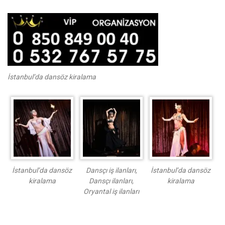
İstanbul’da dansöz kiralama
İstanbul’da dansöz
Dansçı iş ilanları,
İstanbul’da dansöz
kiralama
Dansçı ilanları,
kiralama
Oryantal iş ilanları