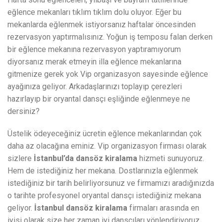
eğlence mekanları tıklım tıklım dolu oluyor. Eğer bu
mekanlarda eğlenmek istiyorsanız haftalar öncesinden
rezervasyon yaptırmalısınız. Yoğun iş temposu falan derken
bir eğlence mekanına rezervasyon yaptıramıyorum
diyorsanız merak etmeyin illa eğlence mekanlarına
gitmenize gerek yok Vip organizasyon sayesinde eğlence
ayağınıza geliyor. Arkadaşlarınızı toplayıp çerezleri
hazırlayıp bir oryantal dansçı eşliğinde eğlenmeye ne
dersiniz?
Üstelik ödeyeceğiniz ücretin eğlence mekanlarından çok
daha az olacağına eminiz. Vip organizasyon firması olarak
sizlere
İstanbul’da dansöz kiralama
hizmeti sunuyoruz.
Hem de istediğiniz her mekana. Dostlarınızla eğlenmek
istediğiniz bir tarih belirliyorsunuz ve firmamızı aradığınızda
o tarihte profesyonel oryantal dansçı istediğiniz mekana
geliyor.
İstanbul dansöz
kiralama
firmaları arasında en
iyisi olarak size her zaman iyi dansçıları yönlendiriyoruz.