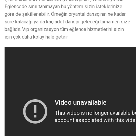
Eğlencede sınır tanımayan bu yöntem sizin isteklerinize
göre de şekillenebilir. Örneğin oryantal dansçının ne kadar
süre kalacağı ya da kaç adet dansçı geleceği tamamen size
bağlıdır. Vip organizasyon tüm eğlence hizmetlerini sizin
için çok daha kolay hale getirir.