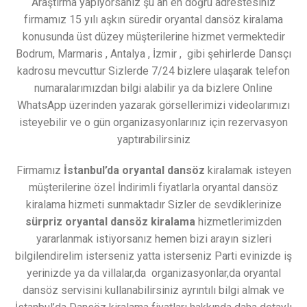
Araştırma yapıyorsanız şu an en doğru adrestesiniz
firmamız 15 yılı aşkın süredir oryantal dansöz kiralama
konusunda üst düzey müşterilerine hizmet vermektedir
Bodrum, Marmaris , Antalya , İzmir , gibi şehirlerde Dansçı
kadrosu mevcuttur Sizlerde 7/24 bizlere ulaşarak telefon
numaralarımızdan bilgi alabilir ya da bizlere Online
WhatsApp üzerinden yazarak görsellerimizi videolarımızı
isteyebilir ve o gün organizasyonlarınız için rezervasyon
yaptırabilirsiniz
Firmamız
İstanbul’da oryantal dansöz
kiralamak isteyen
müşterilerine özel İndirimli fiyatlarla oryantal dansöz
kiralama hizmeti sunmaktadır Sizler de sevdiklerinize
sürpriz oryantal dansöz kiralama
hizmetlerimizden
yararlanmak istiyorsanız hemen bizi arayın sizleri
bilgilendirelim isterseniz yatta isterseniz Parti evinizde iş
yerinizde ya da villalar,da organizasyonlar,da oryantal
dansöz servisini kullanabilirsiniz ayrıntılı bilgi almak ve