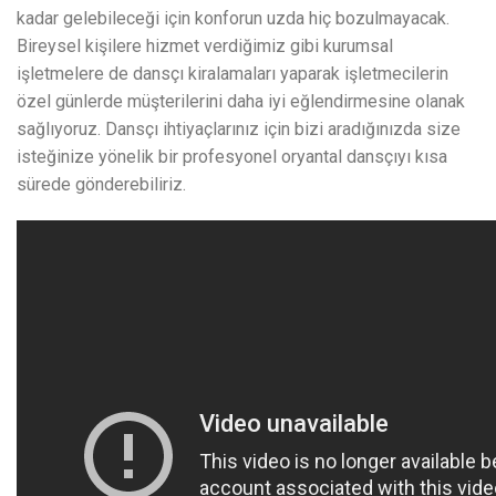
kadar gelebileceği için konforun uzda hiç bozulmayacak.
Bireysel kişilere hizmet verdiğimiz gibi kurumsal
işletmelere de dansçı kiralamaları yaparak işletmecilerin
özel günlerde müşterilerini daha iyi eğlendirmesine olanak
sağlıyoruz. Dansçı ihtiyaçlarınız için bizi aradığınızda size
isteğinize yönelik bir profesyonel oryantal dansçıyı kısa
sürede gönderebiliriz.