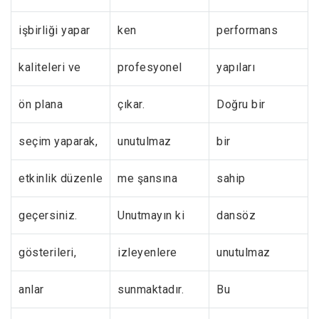
işbirliği yapar
ken
performans
kaliteleri ve
profesyonel
yapıları
ön plana
çıkar.
Doğru bir
seçim yaparak,
unutulmaz
bir
etkinlik düzenle
me şansına
sahip
geçersiniz.
Unutmayın ki
dansöz
gösterileri,
izleyenlere
unutulmaz
anlar
sunmaktadır.
Bu