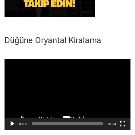
Düğüne Oryantal Kiralama
Video
oynatıcı
00:00
01:24