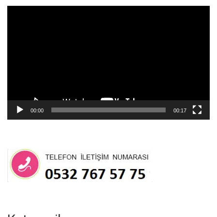
Video
oynatıcı
00:00
00:17