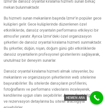
İzmir’de dansöz oryantal kiralama hizmeti sunan birkaç
mekan bulunmaktadır.
Bu hizmeti sunan mekanların başında İzmir’in popüler gece
kulüpleri gelir. Gece kulüplerinde düzenlenen özel
etkinliklerde, dansöz oryantalın performansı etkileyici bir
atmosfer yaratır. Ayrıca İzmir’deki özel organizasyon
şirketleri de dansöz oryantal kiralama hizmeti sunmaktadır.
Bu şirketler, düğün, nişan, doğum günü gibi etkinliklerde
dansöz oryantallerin profesyonel gösterilerini sağlayarak,
unutulmaz bir deneyim sunarlar.
Dansöz oryantal kiralama hizmeti almak isteyenler, bu
mekanların ve organizasyon şirketlerinin web sitelerine
başvurabilirler. Bu sitelerde dansçıların profillerini,
fotoğraflarını ve performans videolarını inceleyerek,
kendilerine uygun olanı seçebilirler. Ayrıca, fiyat bilgilerine
HEMEN ARA
ve rezervasyon detaylarına bu siteler aracılığıyla
erişebilirler.