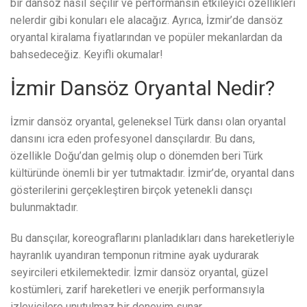
bir dansöz nasıl seçilir ve performansın etkileyici özellikleri
nelerdir gibi konuları ele alacağız. Ayrıca, İzmir’de dansöz
oryantal kiralama fiyatlarından ve popüler mekanlardan da
bahsedeceğiz. Keyifli okumalar!
İzmir Dansöz Oryantal Nedir?
İzmir dansöz oryantal, geleneksel Türk dansı olan oryantal
dansını icra eden profesyonel dansçılardır. Bu dans,
özellikle Doğu’dan gelmiş olup o dönemden beri Türk
kültüründe önemli bir yer tutmaktadır. İzmir’de, oryantal dans
gösterilerini gerçekleştiren birçok yetenekli dansçı
bulunmaktadır.
Bu dansçılar, koreograflarını planladıkları dans hareketleriyle
hayranlık uyandıran temponun ritmine ayak uydurarak
seyircileri etkilemektedir. İzmir dansöz oryantal, güzel
kostümleri, zarif hareketleri ve enerjik performansıyla
izleyicilere unutulmaz bir deneyim sunar.