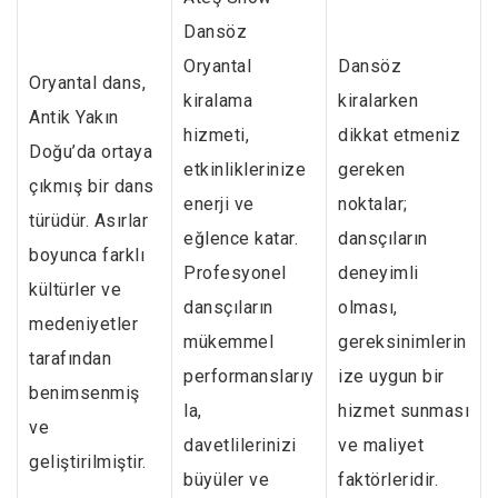
Dansöz
Oryantal
Dansöz
Oryantal dans,
kiralama
kiralarken
Antik Yakın
hizmeti,
dikkat etmeniz
Doğu’da ortaya
etkinliklerinize
gereken
çıkmış bir dans
enerji ve
noktalar;
türüdür. Asırlar
eğlence katar.
dansçıların
boyunca farklı
Profesyonel
deneyimli
kültürler ve
dansçıların
olması,
medeniyetler
mükemmel
gereksinimlerin
tarafından
performanslarıy
ize uygun bir
benimsenmiş
la,
hizmet sunması
ve
davetlilerinizi
ve maliyet
geliştirilmiştir.
büyüler ve
faktörleridir.