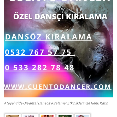
Ataşehir’de Oryantal Dansöz Kiralama: Etkinliklerinize Renk Katın