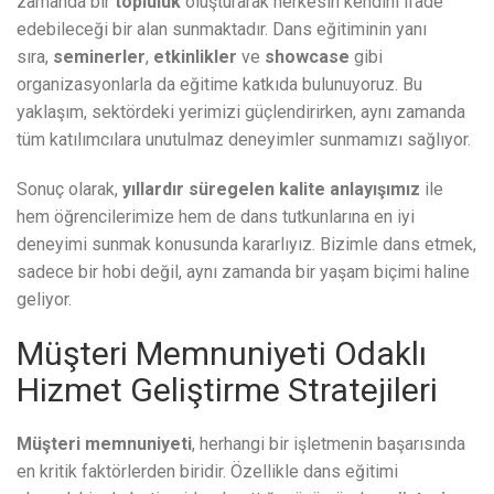
zamanda bir
topluluk
oluşturarak herkesin kendini ifade
edebileceği bir alan sunmaktadır. Dans eğitiminin yanı
sıra,
seminerler
,
etkinlikler
ve
showcase
gibi
organizasyonlarla da eğitime katkıda bulunuyoruz. Bu
yaklaşım, sektördeki yerimizi güçlendirirken, aynı zamanda
tüm katılımcılara unutulmaz deneyimler sunmamızı sağlıyor.
Sonuç olarak,
yıllardır süregelen kalite anlayışımız
ile
hem öğrencilerimize hem de dans tutkunlarına en iyi
deneyimi sunmak konusunda kararlıyız. Bizimle dans etmek,
sadece bir hobi değil, aynı zamanda bir yaşam biçimi haline
geliyor.
Müşteri Memnuniyeti Odaklı
Hizmet Geliştirme Stratejileri
Müşteri memnuniyeti
, herhangi bir işletmenin başarısında
en kritik faktörlerden biridir. Özellikle dans eğitimi