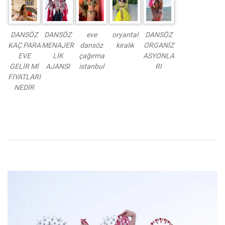
DANSÖZ
DANSÖZ
eve
oryantal
DANSÖZ
KAÇ PARA
MENAJER
dansöz
kiralık
ORGANİZ
EVE
LİK
çağırma
ASYONLA
GELİR Mİ
AJANSI
istanbul
RI
FİYATLARI
NEDİR