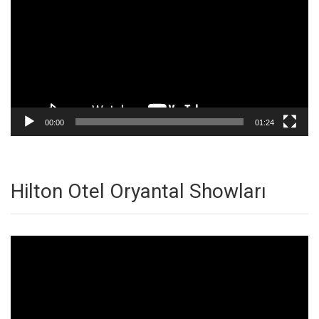
00:00
01:24
Hilton Otel Oryantal Showları
Video
oynatıcı