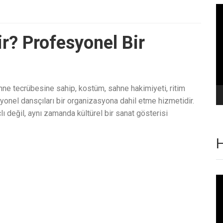
Vi
oy
r? Profesyonel Bir
ahne tecrübesine sahip, kostüm, sahne hakimiyeti, ritim
yonel dansçıları bir organizasyona dahil etme hizmetidir.
 değil, aynı zamanda kültürel bir sanat gösterisi
H
Vi
oy