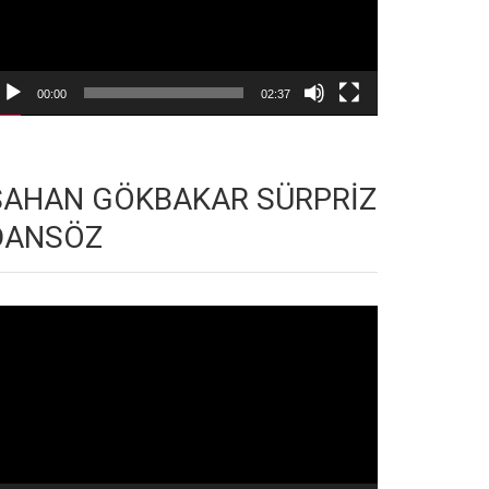
00:00
02:37
ŞAHAN GÖKBAKAR SÜRPRİZ
DANSÖZ
deo
natıcı