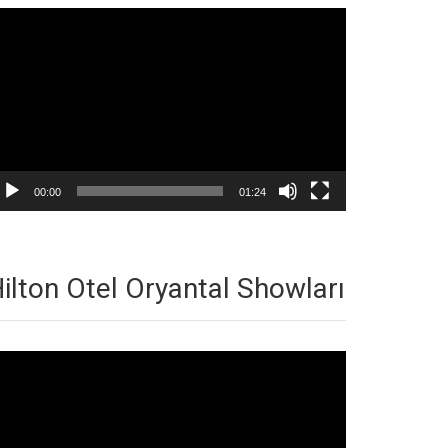
deo
natıcı
00:00
01:24
ilton Otel Oryantal Showları
deo
natıcı