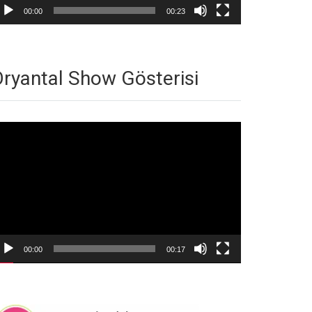
00:00
00:23
ryantal Show Gösterisi
deo
natıcı
00:00
00:17