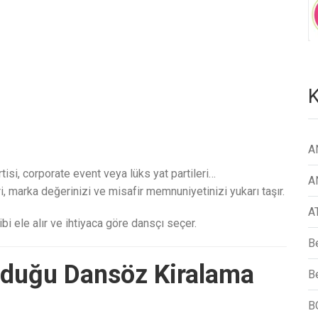
K
A
rtisi, corporate event veya lüks yat partileri…
A
i, marka değerinizi ve misafir memnuniyetinizi yukarı taşır.
A
i ele alır ve ihtiyaca göre dansçı seçer.
B
nduğu Dansöz Kiralama
Be
B