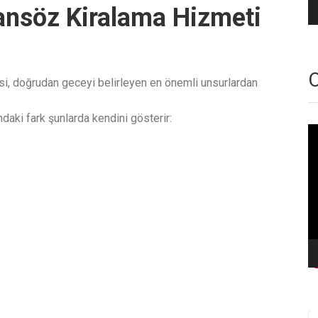
ansöz Kiralama Hizmeti
O
si, doğrudan geceyi belirleyen en önemli unsurlardan
daki fark şunlarda kendini gösterir:
Vi
oy