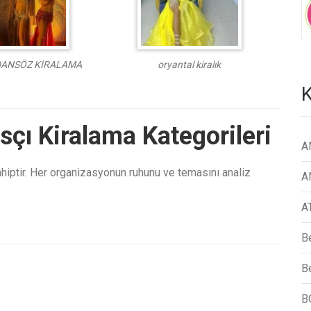
DANSÖZ KİRALAMA
oryantal kiralık
K
çı Kiralama Kategorileri
A
hiptir. Her organizasyonun ruhunu ve temasını analiz
A
A
B
Be
B