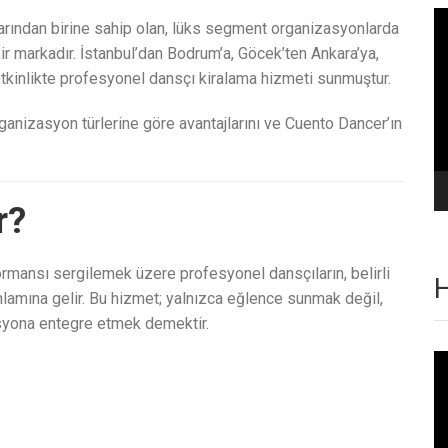
Vi
arından birine sahip olan, lüks segment organizasyonlarda
oy
 markadır. İstanbul’dan Bodrum’a, Göcek’ten Ankara’ya,
etkinlikte profesyonel dansçı kiralama hizmeti sunmuştur.
rganizasyon türlerine göre avantajlarını ve Cuento Dancer’ın
r?
rmansı sergilemek üzere profesyonel dansçıların, belirli
H
amına gelir. Bu hizmet; yalnızca eğlence sunmak değil,
asyona entegre etmek demektir.
Vi
oy