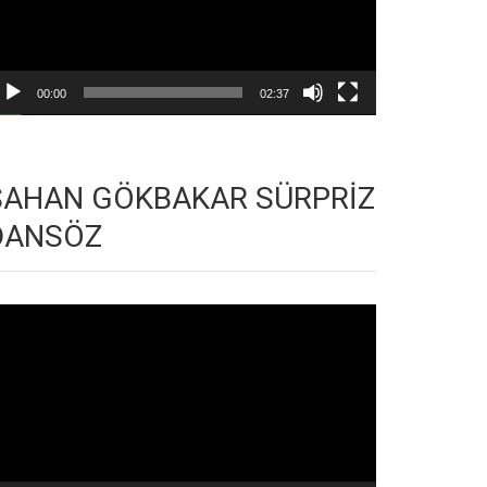
00:00
02:37
ŞAHAN GÖKBAKAR SÜRPRİZ
DANSÖZ
deo
natıcı