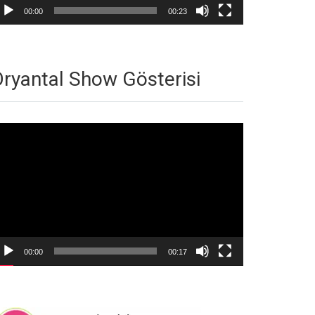
00:00
00:23
ryantal Show Gösterisi
deo
natıcı
00:00
00:17