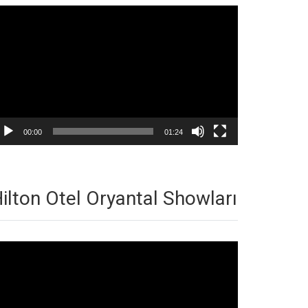
deo
natıcı
00:00
01:24
ilton Otel Oryantal Showları
deo
natıcı