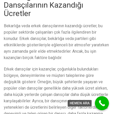
Dansçılarının Kazandığı
Ücretler
Bekarlığa veda erkek dansçılarının kazandığı ücretler, bu
popüler sektörde çalışanları çok fazla ilgilendiren bir
konudur. Erkek dansçılar, bekârlığa veda partileri gibi
etkinliklerde gösterileriyle eğlenceli bir atmosfer yaratırken
aynı zamanda gelir elde etmektedirler. Ancak, bu işin
kazançları birçok faktöre bağlıdır.
Erkek dansçılar için kazançlar, çoğunlukla bulundukları
bölgeye, deneyimlerine ve müşteri taleplerine göre
değişiklik gösterir. Örneğin, büyük şehirlerde yaşayan ve
popüler olan dansçılar genellikle daha yüksek ücret alırken,
daha küçük yerlerde çalışan dansçılar daha düşük ücretlerle
karşılaşabilirler. Ayrıca, bir dansçının deneyimi ve
HEMEN ARA
yetenekleri de ücretlerini belirleyen diğer faktörlerdir. Daha
deneyimli ve talep gören bir dansçı, daha fazla kazanma