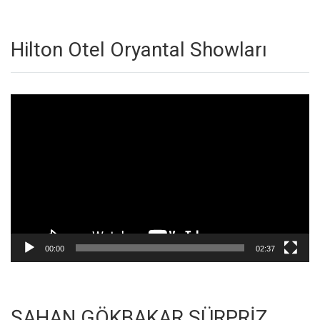
Hilton Otel Oryantal Showları
Video
oynatıcı
00:00
02:37
ŞAHAN GÖKBAKAR SÜRPRİZ