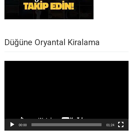
Düğüne Oryantal Kiralama
Video
oynatıcı
00:00
01:24