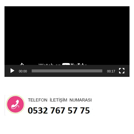
Video
oynatıcı
00:00
00:17