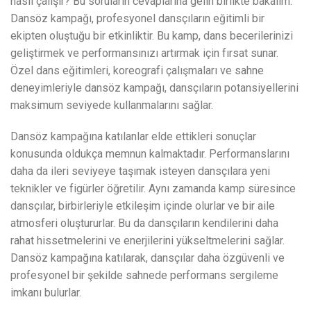
nasıl çalışır? Bu soruların cevaplarına gelin birlikte bakalım.
Dansöz kampağı, profesyonel dansçıların eğitimli bir
ekipten oluştuğu bir etkinliktir. Bu kamp, dans becerilerinizi
geliştirmek ve performansınızı artırmak için fırsat sunar.
Özel dans eğitimleri, koreografi çalışmaları ve sahne
deneyimleriyle dansöz kampağı, dansçıların potansiyellerini
maksimum seviyede kullanmalarını sağlar.
Dansöz kampağına katılanlar elde ettikleri sonuçlar
konusunda oldukça memnun kalmaktadır. Performanslarını
daha da ileri seviyeye taşımak isteyen dansçılara yeni
teknikler ve figürler öğretilir. Aynı zamanda kamp süresince
dansçılar, birbirleriyle etkileşim içinde olurlar ve bir aile
atmosferi oluştururlar. Bu da dansçıların kendilerini daha
rahat hissetmelerini ve enerjilerini yükseltmelerini sağlar.
Dansöz kampağına katılarak, dansçılar daha özgüvenli ve
profesyonel bir şekilde sahnede performans sergileme
imkanı bulurlar.