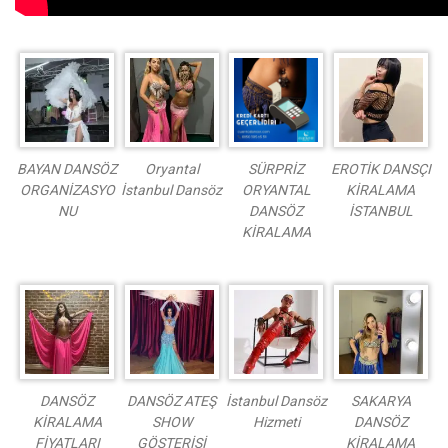
BAYAN DANSÖZ
Oryantal
SÜRPRİZ
EROTİK DANSÇI
ORGANİZASYO
İstanbul Dansöz
ORYANTAL
KİRALAMA
NU
DANSÖZ
İSTANBUL
KİRALAMA
DANSÖZ
DANSÖZ ATEŞ
İstanbul Dansöz
SAKARYA
KİRALAMA
SHOW
Hizmeti
DANSÖZ
FİYATLARI
GÖSTERİSİ
KİRALAMA