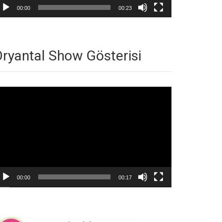
00:00
00:23
ryantal Show Gösterisi
deo
natıcı
00:00
00:17