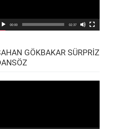
00:00
02:37
ŞAHAN GÖKBAKAR SÜRPRİZ
DANSÖZ
deo
natıcı