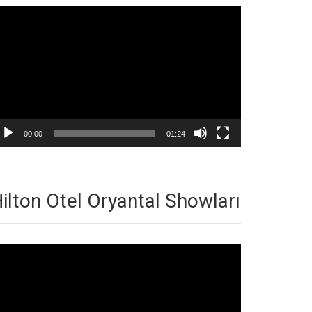
deo
natıcı
00:00
01:24
ilton Otel Oryantal Showları
deo
natıcı