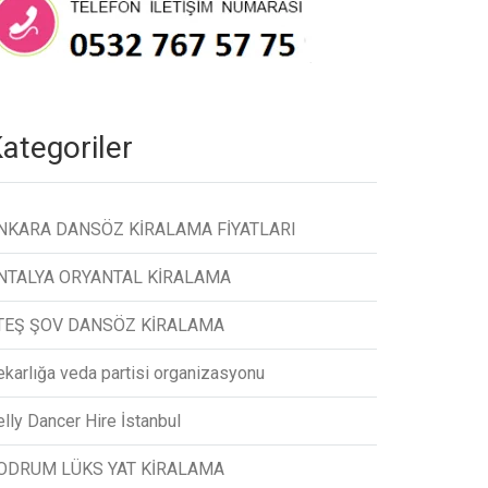
ategoriler
NKARA DANSÖZ KİRALAMA FİYATLARI
NTALYA ORYANTAL KİRALAMA
TEŞ ŞOV DANSÖZ KİRALAMA
ekarlığa veda partisi organizasyonu
lly Dancer Hire İstanbul
ODRUM LÜKS YAT KİRALAMA