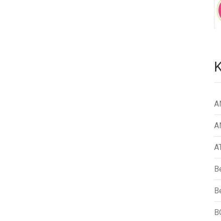
K
A
A
A
B
Be
B