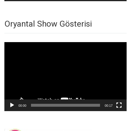
Oryantal Show Gösterisi
Video
oynatıcı
00:00
00:17