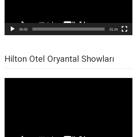
00:00
01:24
Hilton Otel Oryantal Showları
Video
oynatıcı