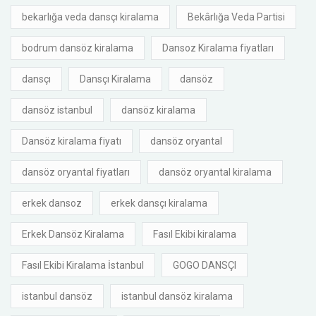
bekarlığa veda dansçı kiralama
Bekârlığa Veda Partisi
bodrum dansöz kiralama
Dansoz Kiralama fiyatları
dansçı
Dansçı Kiralama
dansöz
dansöz istanbul
dansöz kiralama
Dansöz kiralama fiyatı
dansöz oryantal
dansöz oryantal fiyatları
dansöz oryantal kiralama
erkek dansoz
erkek dansçı kiralama
Erkek Dansöz Kiralama
Fasıl Ekibi kiralama
Fasıl Ekibi Kiralama İstanbul
GOGO DANSÇI
istanbul dansöz
istanbul dansöz kiralama