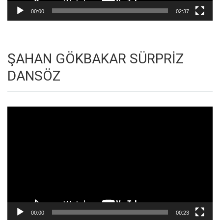
00:00
02:37
ŞAHAN GÖKBAKAR SÜRPRİZ
DANSÖZ
Video
oynatıcı
00:00
00:23