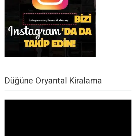
Düğüne Oryantal Kiralama
Video
oynatıcı