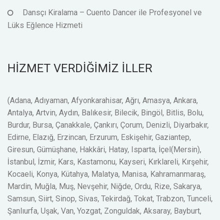
Dansçı Kiralama – Cuento Dancer ile Profesyonel ve
Lüks Eğlence Hizmeti
HİZMET VERDİĞİMİZ İLLER
(Adana, Adıyaman, Afyonkarahisar, Ağrı, Amasya, Ankara,
Antalya, Artvin, Aydın, Balıkesir, Bilecik, Bingöl, Bitlis, Bolu,
Burdur, Bursa, Çanakkale, Çankırı, Çorum, Denizli, Diyarbakır,
Edirne, Elazığ, Erzincan, Erzurum, Eskişehir, Gaziantep,
Giresun, Gümüşhane, Hakkâri, Hatay, Isparta, İçel(Mersin),
İstanbul, İzmir, Kars, Kastamonu, Kayseri, Kırklareli, Kırşehir,
Kocaeli, Konya, Kütahya, Malatya, Manisa, Kahramanmaraş,
Mardin, Muğla, Muş, Nevşehir, Niğde, Ordu, Rize, Sakarya,
Samsun, Siirt, Sinop, Sivas, Tekirdağ, Tokat, Trabzon, Tunceli,
Şanlıurfa, Uşak, Van, Yozgat, Zonguldak, Aksaray, Bayburt,