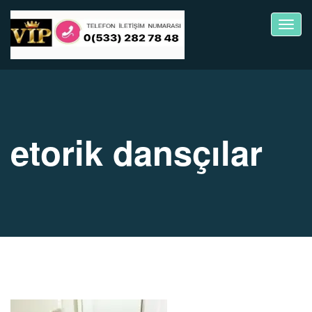
Toggl
navig
etorik dansçılar