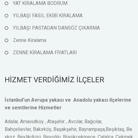
YAT KİRALAMA BODRUM
YILBAŞI FASIL EKİBİ KİRALAMA
YILBAŞI PASTADAN DANSÖZ ÇIKARMA
Zenne Kiralama
ZENNE KİRALAMA FİYATLARI
HİZMET VERDİĞİMİZ İLÇELER
İstanbul’un Avrupa yakası ve Anadolu yakası ilçelerine
ve semtlerine Hizmetler
Adalar, Arnavutköy , Ataşehir , Avcılar, Bağcılar,
Bahçelievler, Bakırköy, Başakşehir, Bayrampaşa,Beşiktaş, Be
ykoz, Beylikdüzü, Beyoğlu, Büyükçekmece, Çatalca, Çekmek