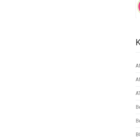
K
A
A
A
B
Be
B