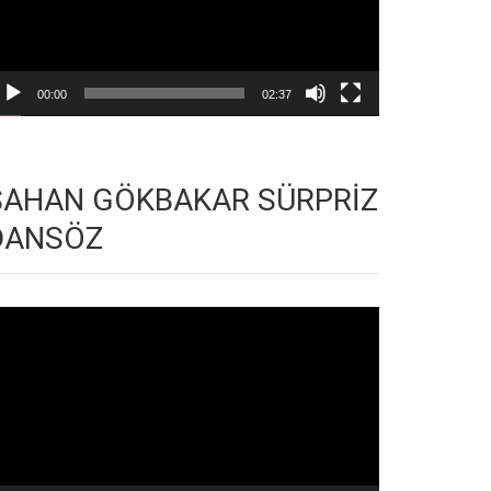
00:00
02:37
ŞAHAN GÖKBAKAR SÜRPRİZ
DANSÖZ
deo
natıcı