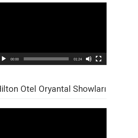
deo
natıcı
00:00
01:24
ilton Otel Oryantal Showları
deo
natıcı