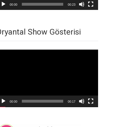
00:00
00:23
ryantal Show Gösterisi
deo
natıcı
00:00
00:17