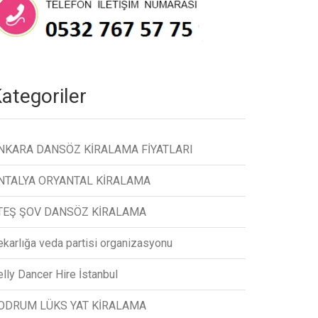
ategoriler
NKARA DANSÖZ KİRALAMA FİYATLARI
NTALYA ORYANTAL KİRALAMA
TEŞ ŞOV DANSÖZ KİRALAMA
ekarlığa veda partisi organizasyonu
lly Dancer Hire İstanbul
ODRUM LÜKS YAT KİRALAMA