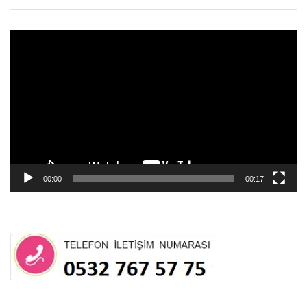
Video
oynatıcı
00:00
00:17