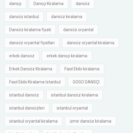
dansçı
Dansçı Kiralama
dansöz
dansöz istanbul
dansöz kiralama
Dansöz kiralama fiyatı
dansöz oryantal
dansöz oryantal fiyatları
dansöz oryantal kiralama
erkek dansoz
erkek dansçı kiralama
Erkek Dansöz Kiralama
Fasıl Ekibi kiralama
Fasıl Ekibi Kiralama İstanbul
GOGO DANSÇI
istanbul dansöz
istanbul dansöz kiralama
istanbul dansözleri
istanbul oryantal
istanbul oryantal kiralama
izmir dansöz kiralama