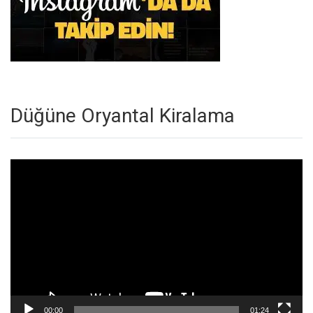
Düğüne Oryantal Kiralama
Video
oynatıcı
00:00
01:24