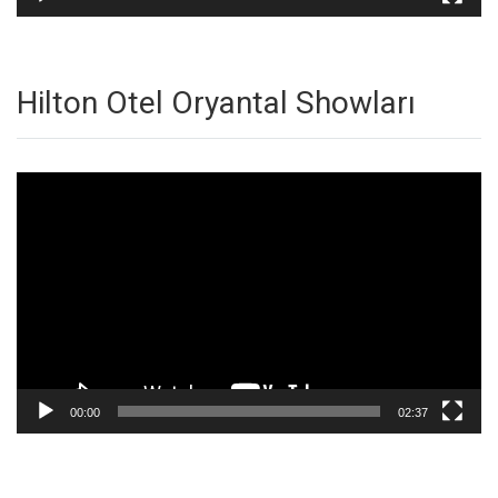
Hilton Otel Oryantal Showları
Video
oynatıcı
00:00
02:37