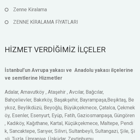
Zenne Kiralama
ZENNE KİRALAMA FİYATLARI
HİZMET VERDİĞİMİZ İLÇELER
İstanbul’un Avrupa yakası ve Anadolu yakası ilçelerine
ve semtlerine Hizmetler
Adalar, Arnavutköy , Ataşehir , Avcılar, Bağcılar,
Bahçelievler, Bakırköy, Başakşehir, Bayrampaşa,Beşiktaş, Be
ykoz, Beylikdüzü, Beyoğlu, Büyükçekmece, Çatalca, Çekmek
öy, Esenler, Esenyurt, Eyüp, Fatih, Gaziosmanpaşa, Güngören
, Kadıköy, Kağıthane, Kartal, Küçükçekmece, Maltepe, Pendi
k, Sancaktepe, Sarıyer, Silivri, Sultanbeyli, Sultangazi, Şile, Şi
şli, Tuzla, Ümraniye, Üsküdar, Zeytinburnu