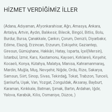
HİZMET VERDİĞİMİZ İLLER
(Adana, Adıyaman, Afyonkarahisar, Ağrı, Amasya, Ankara,
Antalya, Artvin, Aydın, Balıkesir, Bilecik, Bingöl, Bitlis, Bolu,
Burdur, Bursa, Çanakkale, Çankırı, Çorum, Denizli, Diyarbakır,
Edirne, Elazığ, Erzincan, Erzurum, Eskişehir, Gaziantep,
Giresun, Gümüşhane, Hakkâri, Hatay, Isparta, İçel(Mersin),
İstanbul, İzmir, Kars, Kastamonu, Kayseri, Kırklareli, Kırşehir,
Kocaeli, Konya, Kütahya, Malatya, Manisa, Kahramanmaraş,
Mardin, Muğla, Muş, Nevşehir, Niğde, Ordu, Rize, Sakarya,
Samsun, Siirt, Sinop, Sivas, Tekirdağ, Tokat, Trabzon, Tunceli,
Şanlıurfa, Uşak, Van, Yozgat, Zonguldak, Aksaray, Bayburt,
Karaman, Kırıkkale, Batman, Şırnak, Bartın, Ardahan, Iğdır,
Yalova, Karabük, Kilis, Osmaniye, Düzce, )