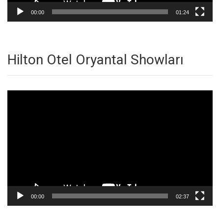
00:00
01:24
Hilton Otel Oryantal Showları
Video
oynatıcı
00:00
02:37