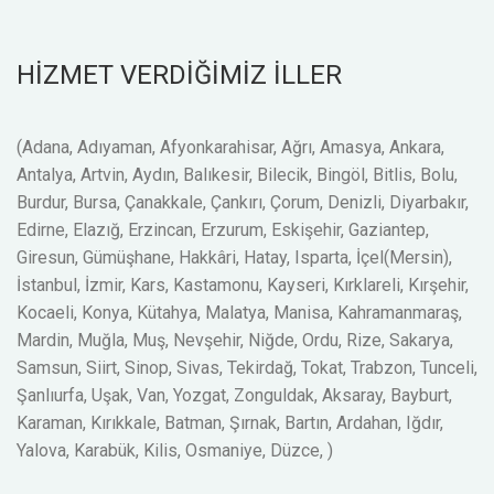
HİZMET VERDİĞİMİZ İLLER
(Adana, Adıyaman, Afyonkarahisar, Ağrı, Amasya, Ankara,
Antalya, Artvin, Aydın, Balıkesir, Bilecik, Bingöl, Bitlis, Bolu,
Burdur, Bursa, Çanakkale, Çankırı, Çorum, Denizli, Diyarbakır,
Edirne, Elazığ, Erzincan, Erzurum, Eskişehir, Gaziantep,
Giresun, Gümüşhane, Hakkâri, Hatay, Isparta, İçel(Mersin),
İstanbul, İzmir, Kars, Kastamonu, Kayseri, Kırklareli, Kırşehir,
Kocaeli, Konya, Kütahya, Malatya, Manisa, Kahramanmaraş,
Mardin, Muğla, Muş, Nevşehir, Niğde, Ordu, Rize, Sakarya,
Samsun, Siirt, Sinop, Sivas, Tekirdağ, Tokat, Trabzon, Tunceli,
Şanlıurfa, Uşak, Van, Yozgat, Zonguldak, Aksaray, Bayburt,
Karaman, Kırıkkale, Batman, Şırnak, Bartın, Ardahan, Iğdır,
Yalova, Karabük, Kilis, Osmaniye, Düzce, )