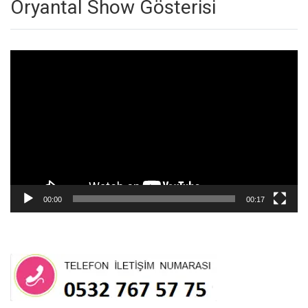
Oryantal Show Gösterisi
Video
oynatıcı
00:00
00:17