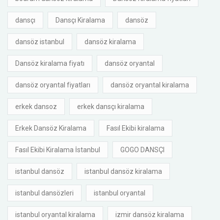
dansçı
Dansçı Kiralama
dansöz
dansöz istanbul
dansöz kiralama
Dansöz kiralama fiyatı
dansöz oryantal
dansöz oryantal fiyatları
dansöz oryantal kiralama
erkek dansoz
erkek dansçı kiralama
Erkek Dansöz Kiralama
Fasıl Ekibi kiralama
Fasıl Ekibi Kiralama İstanbul
GOGO DANSÇI
istanbul dansöz
istanbul dansöz kiralama
istanbul dansözleri
istanbul oryantal
istanbul oryantal kiralama
izmir dansöz kiralama