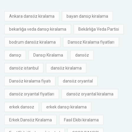
Ankara dansöz kiralama
bayan dansçı kiralama
bekarlığa veda dansçı kiralama
Bekârlığa Veda Partisi
bodrum dansöz kiralama
Dansoz Kiralama fiyatları
dansçı
Dansçı Kiralama
dansöz
dansöz istanbul
dansöz kiralama
Dansöz kiralama fiyatı
dansöz oryantal
dansöz oryantal fiyatları
dansöz oryantal kiralama
erkek dansoz
erkek dansçı kiralama
Erkek Dansöz Kiralama
Fasıl Ekibi kiralama