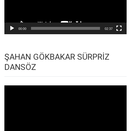
00:00
02:37
ŞAHAN GÖKBAKAR SÜRPRİZ
DANSÖZ
Video
oynatıcı