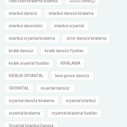
Fasıl Ekibi Kiralama İstanbul
GOGO DANSÇI
istanbul dansöz
istanbul dansöz kiralama
istanbul dansözleri
istanbul oryantal
istanbul oryantal kiralama
izmir dansöz kiralama
kiralık dansöz
kiralık dansöz fiyatları
kiralık oryantal fiyatları
KİRALAMA
KİRALIK ORYANTAL
kına gecesi dansöz
ORYANTAL
oryantal dansöz
oryantal dansöz kiralama
oryantal istanbul
oryantal kiralama
oryantal kiralama fiyatları
Oryantal İstanbul Dansöz