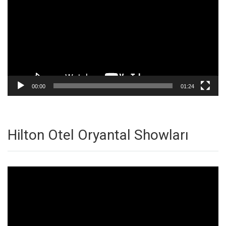
00:00
01:24
Hilton Otel Oryantal Showları
Video
oynatıcı