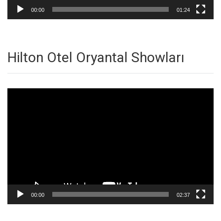
00:00
01:24
Hilton Otel Oryantal Showları
Video
oynatıcı
00:00
02:37