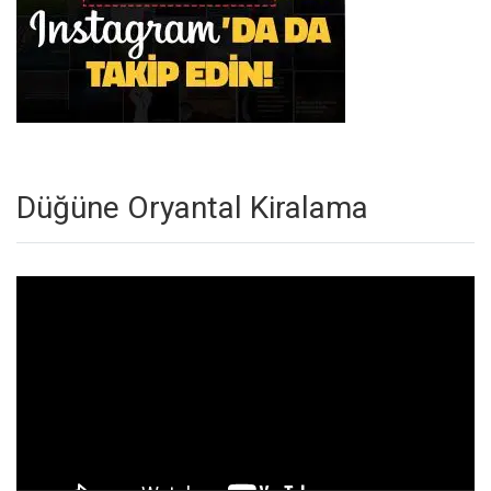
Düğüne Oryantal Kiralama
Video
oynatıcı