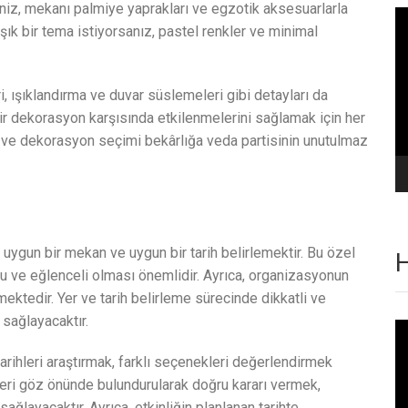
seniz, mekanı palmiye yaprakları ve egzotik aksesuarlarla
Vi
ık bir tema istiyorsanız, pastel renkler ve minimal
oy
 ışıklandırma ve duvar süslemeleri gibi detayları da
ir dekorasyon karşısında etkilenmelerini sağlamak için her
ema ve dekorasyon seçimi bekârlığa veda partisinin unutulmaz
 uygun bir mekan ve uygun bir tarih belirlemektir. Bu özel
H
lu ve eğlenceli olması önemlidir. Ayrıca, organizasyonun
ektedir. Yer ve tarih belirleme sürecinde dikkatli ve
 sağlayacaktır.
Vi
oy
arihleri araştırmak, farklı seçenekleri değerlendirmek
eri göz önünde bulundurularak doğru kararı vermek,
ğlayacaktır. Ayrıca, etkinliğin planlanan tarihte