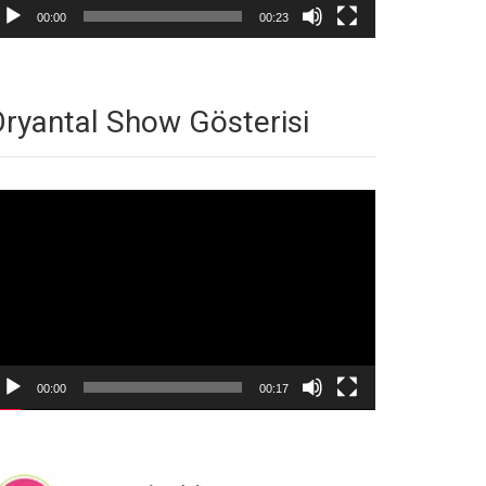
00:00
00:23
ryantal Show Gösterisi
deo
natıcı
00:00
00:17