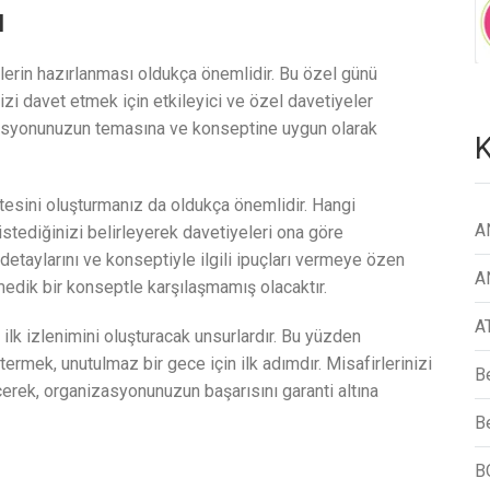
ı
erin hazırlanması oldukça önemlidir. Bu özel günü
izi davet etmek için etkileyici ve özel davetiyeler
zasyonunuzun temasına ve konseptine uygun olarak
K
tesini oluşturmanız da oldukça önemlidir. Hangi
A
istediğinizi belirleyerek davetiyeleri ona göre
n detaylarını ve konseptiyle ilgili ipuçları vermeye özen
A
edik bir konseptle karşılaşmamış olacaktır.
A
 ilk izlenimini oluşturacak unsurlardır. Bu yüzden
ermek, unutulmaz bir gece için ilk adımdır. Misafirlerinizi
B
erek, organizasyonunuzun başarısını garanti altına
Be
B