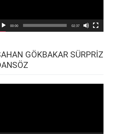
00:00
02:37
ŞAHAN GÖKBAKAR SÜRPRİZ
DANSÖZ
deo
natıcı