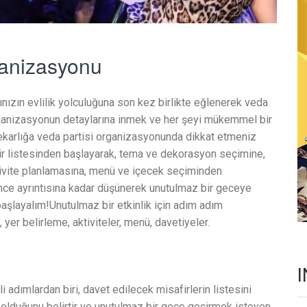
ganizasyonu
nızın evlilik yolculuğuna son kez birlikte eğlenerek veda
 organizasyonun detaylarına inmek ve her şeyi mükemmel bir
ekarlığa veda partisi organizasyonunda dikkat etmeniz
r listesinden başlayarak, tema ve dekorasyon seçimine,
ivite planlamasına, menü ve içecek seçiminden
ince ayrıntısına kadar düşünerek unutulmaz bir geceye
başlayalım!Unutulmaz bir etkinlik için adım adım
 yer belirleme, aktiviteler, menü, davetiyeler.
adımlardan biri, davet edilecek misafirlerin listesini
el olduğunu belirtir ve unutulmaz bir gece geçirmek isteyen