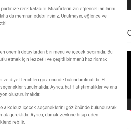
artinize renk katabilir. Misafirlerinizin eğlenceli anılarını
ı daha da memnun edebilirsiniz. Unutmayın, eğlence ve
tir!
O
en önemli detaylardan biri menü ve içecek seçimidir. Bu
Vi
tlu etmek için lezzetli ve çeşitli bir menü hazırlamak
oy
i ve diyet tercihleri göz önünde bulundurulmalıdır. Et
seçenekler sunulmalıdır. Ayrıca, hafif atıştırmalıklar ve ana
on oluşturulmalıdır.
 ve alkolsüz içecek seçeneklerini göz önünde bulundurarak
mak gereklidir. Ayrıca, damak zevkine hitap eden
lendirebilir.