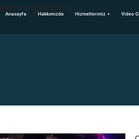
 veda eğlencesi
Anasayfa
Hakkımızda
Hizmetlerimiz
Video G
C