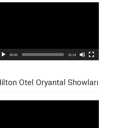
deo
natıcı
00:00
01:24
ilton Otel Oryantal Showları
deo
natıcı