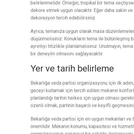
belirlenmelidir. Örneğin, tropikal bir tema seçtiy
dekore etmek uygun olacaktır. Eğer daha sakin ve ş
dekorasyon tercih edebilirsiniz.
Ayrıca, temanıza uygun olarak masa düzenlemeleri,
düşünmelisiniz. Konukların tema ile bütünleşmiş b
ayrıntıyı titizlikle planlamalısınız. Unutmayın, t
bir deneyim olmasını sağlayacaktır.
Yer ve tarih belirleme
Bekarlığa veda partisi organizasyonu için ilk adım,
geceyi kutlamak için tercih edilen mekanın konfor
planlandığı tarihin herkes için uygun olması gerekm
özenli olmak, partinin başarılı ve keyifli geçmesini
Bekarlığa veda partisi için en uygun mekanları ve t
önemlidir. Mekanın konumu, kapasitesi ve hizmetl
organizasyonun sorunsuz bir şekilde ilerlemesini sa