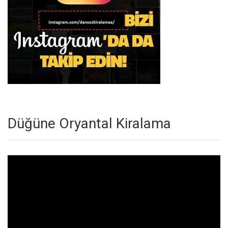
Düğüne Oryantal Kiralama
Video
oynatıcı