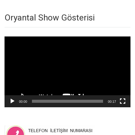
Oryantal Show Gösterisi
Video
oynatıcı
00:00
00:17