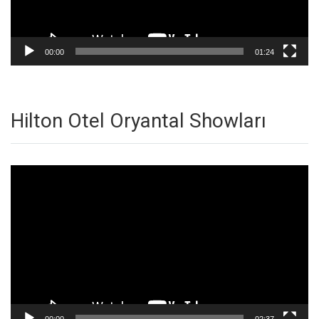
00:00
01:24
Hilton Otel Oryantal Showları
Video
oynatıcı
00:00
02:37