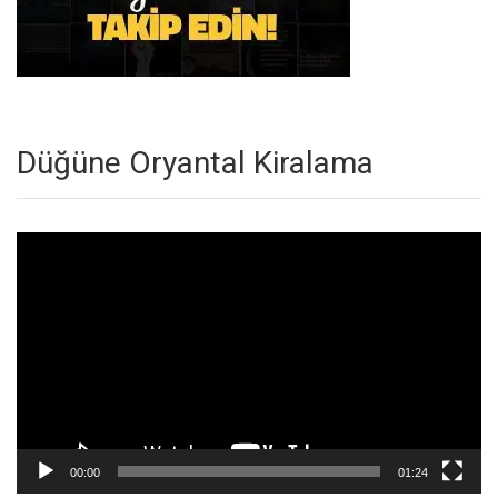
Düğüne Oryantal Kiralama
Video
oynatıcı
00:00
01:24