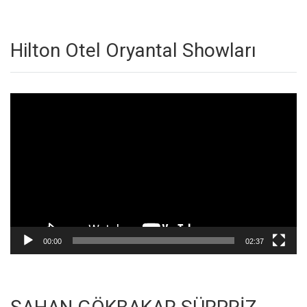
Hilton Otel Oryantal Showları
Video
oynatıcı
00:00
02:37