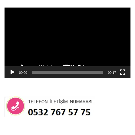
Video
oynatıcı
00:00
00:17