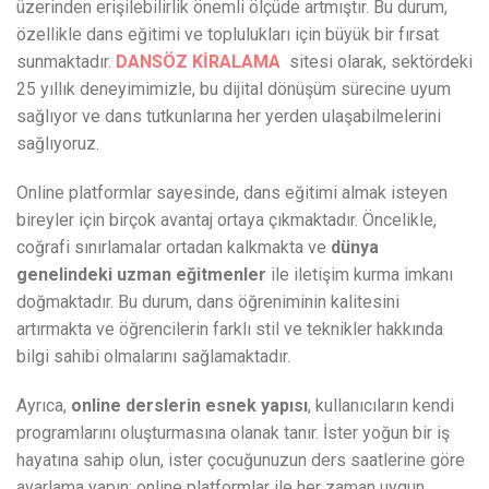
üzerinden erişilebilirlik önemli ölçüde artmıştır. Bu durum,
özellikle dans eğitimi ve toplulukları için büyük bir fırsat
sunmaktadır.
DANSÖZ KİRALAMA
sitesi olarak, sektördeki
25 yıllık deneyimimizle, bu dijital dönüşüm sürecine uyum
sağlıyor ve dans tutkunlarına her yerden ulaşabilmelerini
sağlıyoruz.
Online platformlar sayesinde, dans eğitimi almak isteyen
bireyler için birçok avantaj ortaya çıkmaktadır. Öncelikle,
coğrafi sınırlamalar ortadan kalkmakta ve
dünya
genelindeki uzman eğitmenler
ile iletişim kurma imkanı
doğmaktadır. Bu durum, dans öğreniminin kalitesini
artırmakta ve öğrencilerin farklı stil ve teknikler hakkında
bilgi sahibi olmalarını sağlamaktadır.
Ayrıca,
online derslerin esnek yapısı
, kullanıcıların kendi
programlarını oluşturmasına olanak tanır. İster yoğun bir iş
hayatına sahip olun, ister çocuğunuzun ders saatlerine göre
ayarlama yapın; online platformlar ile her zaman uygun