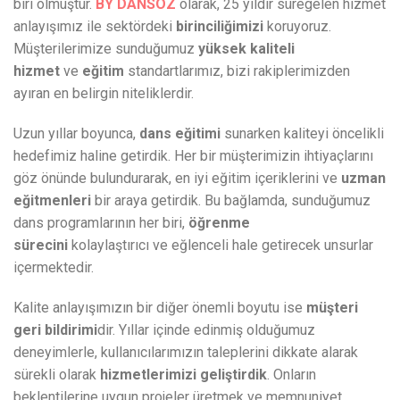
biri olmuştur.
BY DANSÖZ
olarak, 25 yıldır süregelen hizmet
anlayışımız ile sektördeki
birinciliğimizi
koruyoruz.
Müşterilerimize sunduğumuz
yüksek kaliteli
hizmet
ve
eğitim
standartlarımız, bizi rakiplerimizden
ayıran en belirgin niteliklerdir.
Uzun yıllar boyunca,
dans eğitimi
sunarken kaliteyi öncelikli
hedefimiz haline getirdik. Her bir müşterimizin ihtiyaçlarını
göz önünde bulundurarak, en iyi eğitim içeriklerini ve
uzman
eğitmenleri
bir araya getirdik. Bu bağlamda, sunduğumuz
dans programlarının her biri,
öğrenme
sürecini
kolaylaştırıcı ve eğlenceli hale getirecek unsurlar
içermektedir.
Kalite anlayışımızın bir diğer önemli boyutu ise
müşteri
geri bildirimi
dir. Yıllar içinde edinmiş olduğumuz
deneyimlerle, kullanıcılarımızın taleplerini dikkate alarak
sürekli olarak
hizmetlerimizi geliştirdik
. Onların
beklentilerine uygun projeler üretmek ve memnuniyet