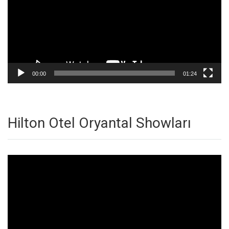
00:00
01:24
Hilton Otel Oryantal Showları
Video
oynatıcı