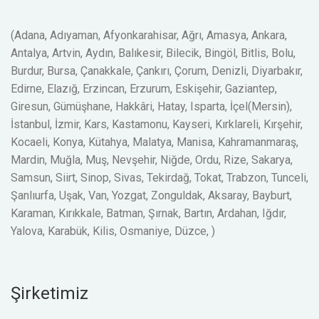
(Adana, Adıyaman, Afyonkarahisar, Ağrı, Amasya, Ankara,
Antalya, Artvin, Aydın, Balıkesir, Bilecik, Bingöl, Bitlis, Bolu,
Burdur, Bursa, Çanakkale, Çankırı, Çorum, Denizli, Diyarbakır,
Edirne, Elazığ, Erzincan, Erzurum, Eskişehir, Gaziantep,
Giresun, Gümüşhane, Hakkâri, Hatay, Isparta, İçel(Mersin),
İstanbul, İzmir, Kars, Kastamonu, Kayseri, Kırklareli, Kırşehir,
Kocaeli, Konya, Kütahya, Malatya, Manisa, Kahramanmaraş,
Mardin, Muğla, Muş, Nevşehir, Niğde, Ordu, Rize, Sakarya,
Samsun, Siirt, Sinop, Sivas, Tekirdağ, Tokat, Trabzon, Tunceli,
Şanlıurfa, Uşak, Van, Yozgat, Zonguldak, Aksaray, Bayburt,
Karaman, Kırıkkale, Batman, Şırnak, Bartın, Ardahan, Iğdır,
Yalova, Karabük, Kilis, Osmaniye, Düzce, )
Şirketimiz