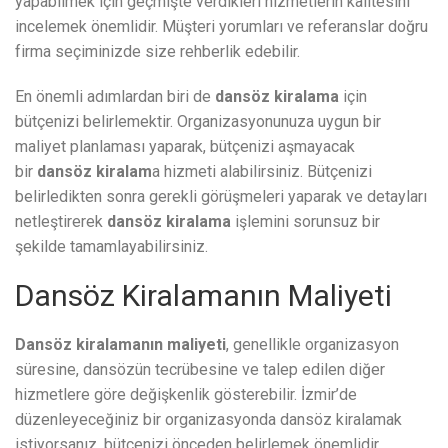
yapabilmek için geçmişte verdikleri hizmetlerin kalitesini
incelemek önemlidir. Müşteri yorumları ve referanslar doğru
firma seçiminizde size rehberlik edebilir.
En önemli adımlardan biri de
dansöz kiralama
için
bütçenizi belirlemektir. Organizasyonunuza uygun bir
maliyet planlaması yaparak, bütçenizi aşmayacak
bir
dansöz kiralam
a hizmeti alabilirsiniz. Bütçenizi
belirledikten sonra gerekli görüşmeleri yaparak ve detayları
netleştirerek
dansöz kiralama
işlemini sorunsuz bir
şekilde tamamlayabilirsiniz.
Dansöz Kiralamanın Maliyeti
Dansöz kiralamanın maliyeti
, genellikle organizasyon
süresine, dansözün tecrübesine ve talep edilen diğer
hizmetlere göre değişkenlik gösterebilir. İzmir’de
düzenleyeceğiniz bir organizasyonda dansöz kiralamak
istiyorsanız, bütçenizi önceden belirlemek önemlidir.