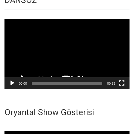
DANSÖZ
Video
oynatıcı
00:00
00:23
Oryantal Show Gösterisi
Video