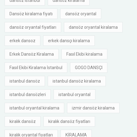
dansöz istanbul
dansöz kiralama
Dansöz kiralama fiyatı
dansöz oryantal
dansöz oryantal fiyatları
dansöz oryantal kiralama
erkek dansoz
erkek dansçı kiralama
Erkek Dansöz Kiralama
Fasıl Ekibi kiralama
Fasıl Ekibi Kiralama İstanbul
GOGO DANSÇI
istanbul dansöz
istanbul dansöz kiralama
istanbul dansözleri
istanbul oryantal
istanbul oryantal kiralama
izmir dansöz kiralama
kiralık dansöz
kiralık dansöz fiyatları
kiralık oryantal fiyatları
KİRALAMA