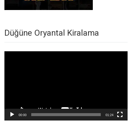
Düğüne Oryantal Kiralama
Video
oynatıcı
00:00
01:24