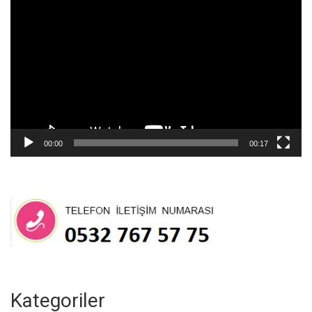
oynatıcı
00:00
00:17
Kategoriler