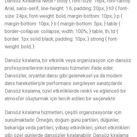
Dansöz Kiralama Nedir? body { font-size: 16px; font-family:
Arial, sans-serif; line-height: 1.6; padding: 20px; } h3 { font-
size: 24px; font-weight: bold; margin-bottom: 10px; } p {
margin-bottom: 10px; } li { margin-bottom: 5px; } table {
border-collapse: collapse; width: 100%; } table, th, td {
border: 1px solid black; padding: 10px; } strong { font-
weight: bold; }
Dansöz kiralama, bir etkinlik veya organizasyon için dansöz
profesyonellerinin kiralanması hizmetini ifade eder.
Dansözler, oryantal dansı gibi geleneksel ya da modern
dans hareketleriyle performans sergileyen sanatçılardır.
Dansöz kiralama, özel etkinliklerde renkli ve eğlenceli bir
atmosfer oluşturmak için tercih edilen bir seçenektir.
Dansöz kiralama hizmetleri, çeşitli organizasyonlar için
sunulmaktadır. Örneğin, doğum günü partileri, düğünler,
bekarlığa veda partileri, yılbaşı etkinlikleri, şirket etkinlikleri
gibi özel günlerde dansözler kiralanabilir. Dansöz kiralama