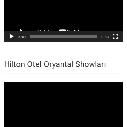
00:00
01:24
Hilton Otel Oryantal Showları
Video
oynatıcı