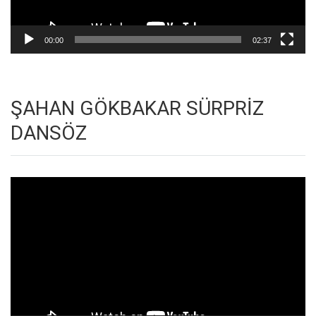
00:00
02:37
ŞAHAN GÖKBAKAR SÜRPRİZ
DANSÖZ
Video
oynatıcı