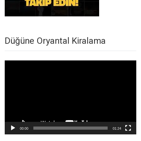
Düğüne Oryantal Kiralama
Video
oynatıcı
00:00
01:24