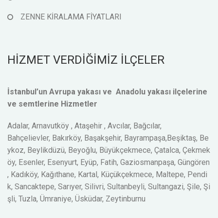
ZENNE KİRALAMA FİYATLARI
HİZMET VERDİĞİMİZ İLÇELER
İstanbul’un Avrupa yakası ve Anadolu yakası ilçelerine
ve semtlerine Hizmetler
Adalar, Arnavutköy , Ataşehir , Avcılar, Bağcılar,
Bahçelievler, Bakırköy, Başakşehir, Bayrampaşa,Beşiktaş, Be
ykoz, Beylikdüzü, Beyoğlu, Büyükçekmece, Çatalca, Çekmek
öy, Esenler, Esenyurt, Eyüp, Fatih, Gaziosmanpaşa, Güngören
, Kadıköy, Kağıthane, Kartal, Küçükçekmece, Maltepe, Pendi
k, Sancaktepe, Sarıyer, Silivri, Sultanbeyli, Sultangazi, Şile, Şi
şli, Tuzla, Ümraniye, Üsküdar, Zeytinburnu