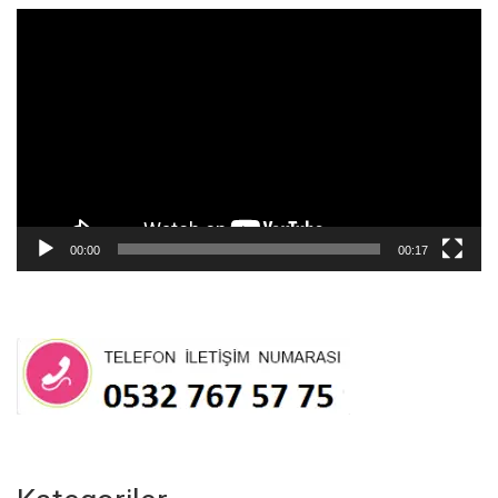
Video
oynatıcı
00:00
00:17