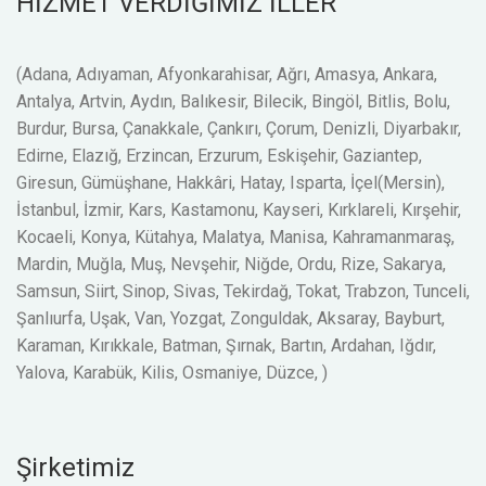
HİZMET VERDİĞİMİZ İLLER
(Adana, Adıyaman, Afyonkarahisar, Ağrı, Amasya, Ankara,
Antalya, Artvin, Aydın, Balıkesir, Bilecik, Bingöl, Bitlis, Bolu,
Burdur, Bursa, Çanakkale, Çankırı, Çorum, Denizli, Diyarbakır,
Edirne, Elazığ, Erzincan, Erzurum, Eskişehir, Gaziantep,
Giresun, Gümüşhane, Hakkâri, Hatay, Isparta, İçel(Mersin),
İstanbul, İzmir, Kars, Kastamonu, Kayseri, Kırklareli, Kırşehir,
Kocaeli, Konya, Kütahya, Malatya, Manisa, Kahramanmaraş,
Mardin, Muğla, Muş, Nevşehir, Niğde, Ordu, Rize, Sakarya,
Samsun, Siirt, Sinop, Sivas, Tekirdağ, Tokat, Trabzon, Tunceli,
Şanlıurfa, Uşak, Van, Yozgat, Zonguldak, Aksaray, Bayburt,
Karaman, Kırıkkale, Batman, Şırnak, Bartın, Ardahan, Iğdır,
Yalova, Karabük, Kilis, Osmaniye, Düzce, )
Şirketimiz