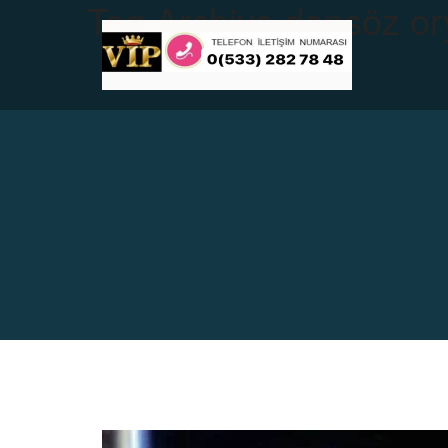
Tag Archive
dansöz ory