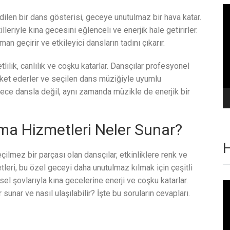
Vi
edilen bir dans gösterisi, geceye unutulmaz bir hava katar.
oy
lleriyle kına gecesini eğlenceli ve enerjik hale getirirler.
man geçirir ve etkileyici dansların tadını çıkarır.
tlilik, canlılık ve coşku katarlar. Dansçılar profesyonel
reket ederler ve seçilen dans müziğiyle uyumlu
dece dansla değil, aynı zamanda müzikle de enerjik bir
ma Hizmetleri Neler Sunar?
H
ilmez bir parçası olan dansçılar, etkinliklere renk ve
tleri, bu özel geceyi daha unutulmaz kılmak için çeşitli
sel şovlarıyla kına gecelerine enerji ve coşku katarlar.
Vi
unar ve nasıl ulaşılabilir? İşte bu soruların cevapları.
oy