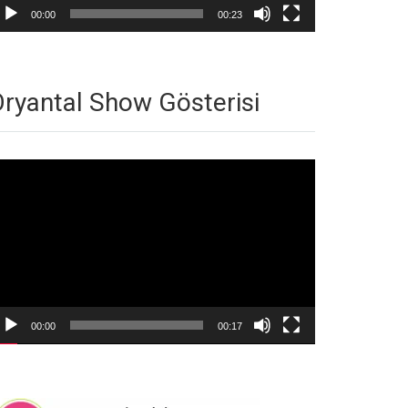
00:00
00:23
ryantal Show Gösterisi
deo
natıcı
00:00
00:17