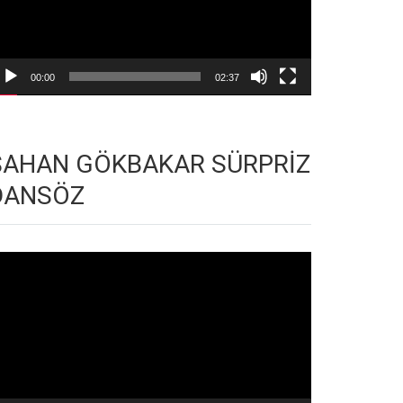
00:00
02:37
ŞAHAN GÖKBAKAR SÜRPRİZ
DANSÖZ
deo
natıcı