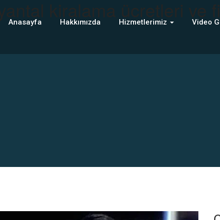
antal kiralama ücretleri ve fi
Anasayfa
Hakkımızda
Hizmetlerimiz
Video G
C