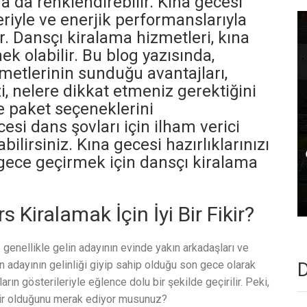
a da renklendirebilir. Kına gecesi
eriyle ve enerjik performanslarıyla
. Dansçı kiralama hizmetleri, kına
 olabilir. Bu blog yazısında,
metlerinin sunduğu avantajları,
i, nelere dikkat etmeniz gerektiğini
le paket seçeneklerini
esi dans şovları için ilham verici
bilirsiniz. Kına gecesi hazırlıklarınızı
ece geçirmek için dansçı kiralama
Kiralamak İçin İyi Bir Fikir?
 genellikle gelin adayının evinde yakın arkadaşları ve
lin adayının gelinliği giyip sahip olduğu son gece olarak
D
arın gösterileriyle eğlence dolu bir şekilde geçirilir. Peki,
fikir olduğunu merak ediyor musunuz?