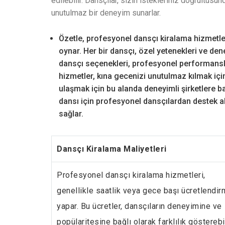
edilebilir. Dansçılar, sizin istekleriniz doğrultusu
unutulmaz bir deneyim sunarlar.
Özetle, profesyonel dansçı kiralama hizmetler
oynar. Her bir dansçı, özel yetenekleri ve den
dansçı seçenekleri, profesyonel performanslar
hizmetler, kına gecenizi unutulmaz kılmak içi
ulaşmak için bu alanda deneyimli şirketlere b
dansı için profesyonel dansçılardan destek a
sağlar.
Dansçı Kiralama Maliyetleri
Profesyonel dansçı kiralama hizmetleri,
genellikle saatlik veya gece başı ücretlendi
yapar. Bu ücretler, dansçıların deneyimine ve
popülaritesine bağlı olarak farklılık gösterebil