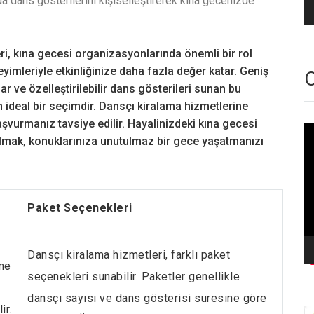
nda dans gösterilerini kişiselleştirerek kına gecenizde
i, kına gecesi organizasyonlarında önemli bir rol
eyimleriyle etkinliğinize daha fazla değer katar. Geniş
O
 ve özelleştirilebilir dans gösterileri sunan bu
n ideal bir seçimdir. Dansçı kiralama hizmetlerine
aşvurmanız tavsiye edilir. Hayalinizdeki kına gecesi
Vi
lmak, konuklarınıza unutulmaz bir gece yaşatmanızı
oy
Paket Seçenekleri
Dansçı kiralama hizmetleri, farklı paket
rme
seçenekleri sunabilir. Paketler genellikle
dansçı sayısı ve dans gösterisi süresine göre
ir.