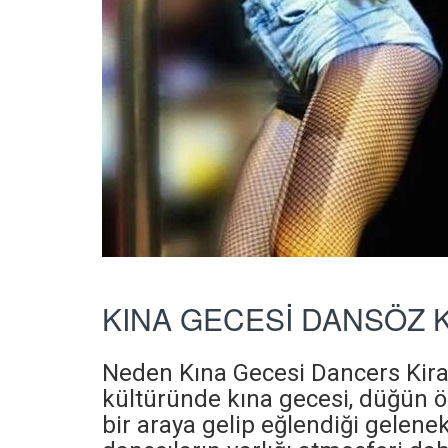
KINA GECESİ DANSÖZ 
Neden Kına Gecesi Dancers Kirala
kültüründe kına gecesi, düğün ö
bir araya gelip eğlendiği geleneks