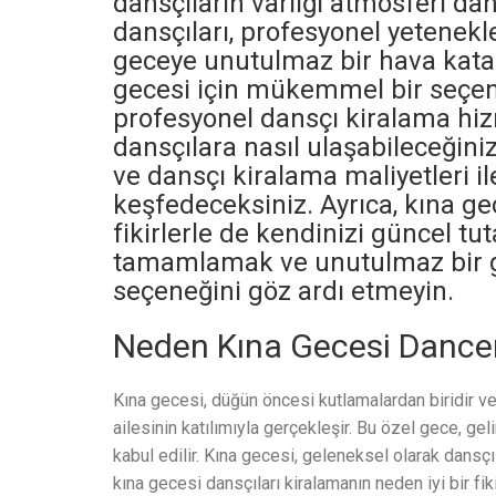
dansçıların varlığı atmosferi dah
dansçıları, profesyonel yetenekl
geceye unutulmaz bir hava katar
gecesi için mükemmel bir seçenek
profesyonel dansçı kiralama hiz
dansçılara nasıl ulaşabileceğiniz
ve dansçı kiralama maliyetleri i
keşfedeceksiniz. Ayrıca, kına gec
fikirlerle de kendinizi güncel tuta
tamamlamak ve unutulmaz bir g
seçeneğini göz ardı etmeyin.
Neden Kına Gecesi Dancers 
Kına gecesi, düğün öncesi kutlamalardan biridir ve
ailesinin katılımıyla gerçekleşir. Bu özel gece, ge
kabul edilir. Kına gecesi, geleneksel olarak dansçıl
kına gecesi dansçıları kiralamanın neden iyi bir 