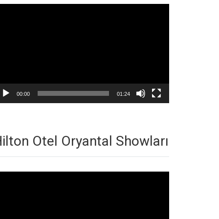
deo
natıcı
00:00
01:24
ilton Otel Oryantal Showları
deo
natıcı