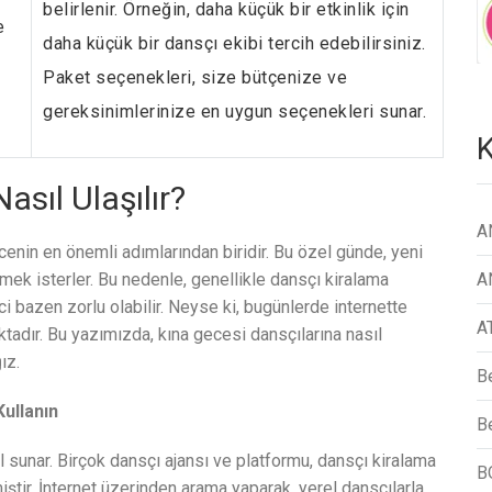
belirlenir. Örneğin, daha küçük bir etkinlik için
e
daha küçük bir dansçı ekibi tercih edebilirsiniz.
Paket seçenekleri, size bütçenize ve
gereksinimlerinize en uygun seçenekleri sunar.
K
asıl Ulaşılır?
A
enin en önemli adımlarından biridir. Bu özel günde, yeni
irmek isterler. Bu nedenle, genellikle dansçı kiralama
A
i bazen zorlu olabilir. Neyse ki, bugünlerde internette
A
tadır. Bu yazımızda, kına gecesi dansçılarına nasıl
ız.
B
Kullanın
Be
ol sunar. Birçok dansçı ajansı ve platformu, dansçı kiralama
B
ştir. İnternet üzerinden arama yaparak, yerel dansçılarla