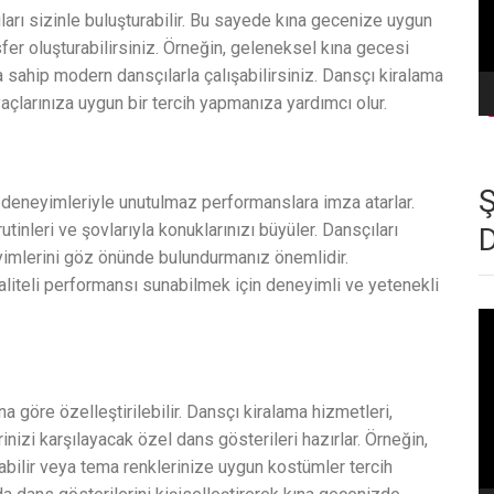
ıları sizinle buluşturabilir. Bu sayede kına gecenize uygun
sfer oluşturabilirsiniz. Örneğin, geleneksel kına gecesi
na sahip modern dansçılarla çalışabilirsiniz. Dansçı kiralama
açlarınıza uygun bir tercih yapmanıza yardımcı olur.
 deneyimleriyle unutulmaz performanslara imza atarlar.
utinleri ve şovlarıyla konuklarınızı büyüler. Dansçıları
yimlerini göz önünde bulundurmanız önemlidir.
aliteli performansı sunabilmek için deneyimli ve yetenekli
Vi
oy
a göre özelleştirilebilir. Dansçı kiralama hizmetleri,
erinizi karşılayacak özel dans gösterileri hazırlar. Örneğin,
ulabilir veya tema renklerinize uygun kostümler tercih