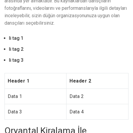
arasında yer almaktadır. Bu kaynaklardan dansçıların
fotoğraflarını, videolarını ve performanslarıyla ilgili detayları
inceleyebilir, sizin düğün organizasyonunuza uygun olan
dansçıları seçebilirsiniz.
li tag 1
li tag 2
li tag 3
Header 1
Header 2
Data 1
Data 2
Data 3
Data 4
Oryantal Kiralama İle