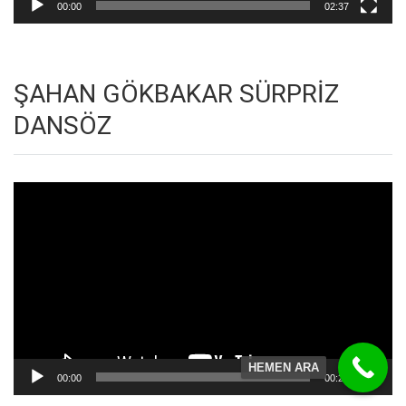
00:00
02:37
ŞAHAN GÖKBAKAR SÜRPRİZ
DANSÖZ
Video
oynatıcı
HEMEN ARA
00:00
00:23