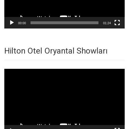
00:00
01:24
Hilton Otel Oryantal Showları
Video
oynatıcı