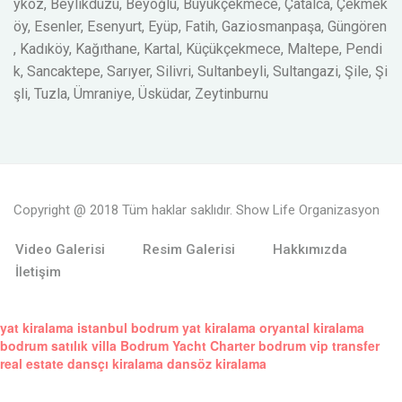
ykoz, Beylikdüzü, Beyoğlu, Büyükçekmece, Çatalca, Çekmek
öy, Esenler, Esenyurt, Eyüp, Fatih, Gaziosmanpaşa, Güngören
, Kadıköy, Kağıthane, Kartal, Küçükçekmece, Maltepe, Pendi
k, Sancaktepe, Sarıyer, Silivri, Sultanbeyli, Sultangazi, Şile, Şi
şli, Tuzla, Ümraniye, Üsküdar, Zeytinburnu
Copyright @ 2018 Tüm haklar saklıdır. Show Life Organizasyon
Video Galerisi
Resim Galerisi
Hakkımızda
İletişim
yat kiralama istanbul
bodrum yat kiralama
oryantal kiralama
bodrum satılık villa
Bodrum Yacht Charter
bodrum vip transfer
real estate
dansçı kiralama
dansöz kiralama