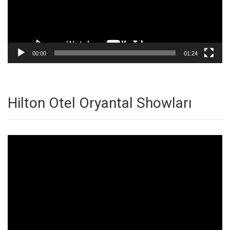
00:00
01:24
Hilton Otel Oryantal Showları
Video
oynatıcı