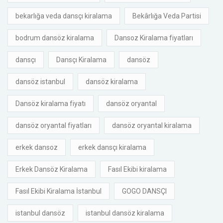
bekarlığa veda dansçı kiralama
Bekârlığa Veda Partisi
bodrum dansöz kiralama
Dansoz Kiralama fiyatları
dansçı
Dansçı Kiralama
dansöz
dansöz istanbul
dansöz kiralama
Dansöz kiralama fiyatı
dansöz oryantal
dansöz oryantal fiyatları
dansöz oryantal kiralama
erkek dansoz
erkek dansçı kiralama
Erkek Dansöz Kiralama
Fasıl Ekibi kiralama
Fasıl Ekibi Kiralama İstanbul
GOGO DANSÇI
istanbul dansöz
istanbul dansöz kiralama