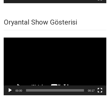
Oryantal Show Gösterisi
Video
oynatıcı
00:00
00:17