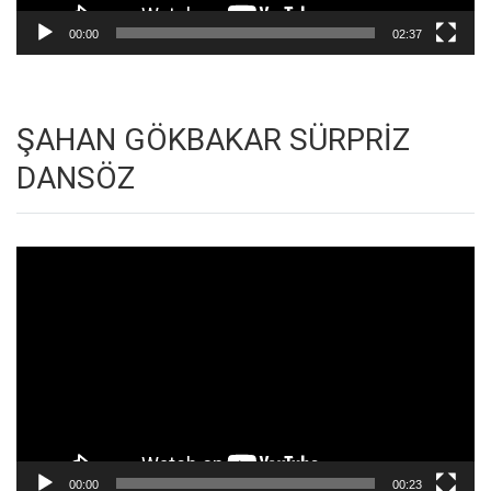
00:00
02:37
ŞAHAN GÖKBAKAR SÜRPRİZ
DANSÖZ
Video
oynatıcı
00:00
00:23