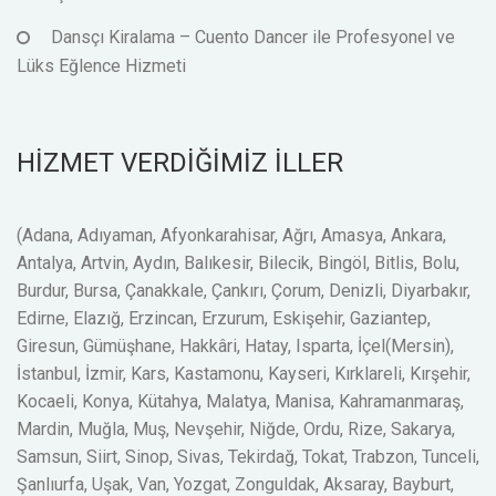
Dansçı Kiralama – Cuento Dancer ile Profesyonel ve
Lüks Eğlence Hizmeti
HİZMET VERDİĞİMİZ İLLER
(Adana, Adıyaman, Afyonkarahisar, Ağrı, Amasya, Ankara,
Antalya, Artvin, Aydın, Balıkesir, Bilecik, Bingöl, Bitlis, Bolu,
Burdur, Bursa, Çanakkale, Çankırı, Çorum, Denizli, Diyarbakır,
Edirne, Elazığ, Erzincan, Erzurum, Eskişehir, Gaziantep,
Giresun, Gümüşhane, Hakkâri, Hatay, Isparta, İçel(Mersin),
İstanbul, İzmir, Kars, Kastamonu, Kayseri, Kırklareli, Kırşehir,
Kocaeli, Konya, Kütahya, Malatya, Manisa, Kahramanmaraş,
Mardin, Muğla, Muş, Nevşehir, Niğde, Ordu, Rize, Sakarya,
Samsun, Siirt, Sinop, Sivas, Tekirdağ, Tokat, Trabzon, Tunceli,
Şanlıurfa, Uşak, Van, Yozgat, Zonguldak, Aksaray, Bayburt,