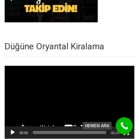
Düğüne Oryantal Kiralama
Video
oynatıcı
HEMEN ARA
00:00
01:24