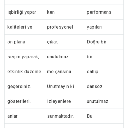
işbirliği yapar
ken
performans
kaliteleri ve
profesyonel
yapıları
ön plana
çıkar.
Doğru bir
seçim yaparak,
unutulmaz
bir
etkinlik düzenle
me şansına
sahip
geçersiniz.
Unutmayın ki
dansöz
gösterileri,
izleyenlere
unutulmaz
anlar
sunmaktadır.
Bu