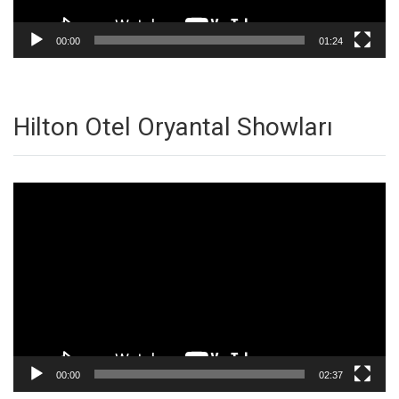
00:00
01:24
Hilton Otel Oryantal Showları
Video
oynatıcı
00:00
02:37