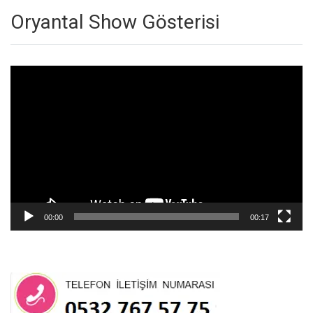
Oryantal Show Gösterisi
Video
oynatıcı
00:00
00:17