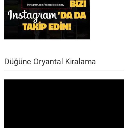
Düğüne Oryantal Kiralama
Video
oynatıcı