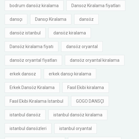
bodrum dansöz kiralama
Dansoz Kiralama fiyatları
dansçı
Dansçı Kiralama
dansöz
dansöz istanbul
dansöz kiralama
Dansöz kiralama fiyatı
dansöz oryantal
dansöz oryantal fiyatları
dansöz oryantal kiralama
erkek dansoz
erkek dansçı kiralama
Erkek Dansöz Kiralama
Fasıl Ekibi kiralama
Fasıl Ekibi Kiralama İstanbul
GOGO DANSÇI
istanbul dansöz
istanbul dansöz kiralama
istanbul dansözleri
istanbul oryantal