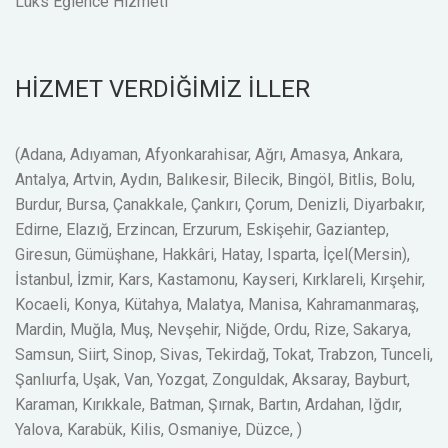
Lüks Eğlence Hizmeti
HİZMET VERDİĞİMİZ İLLER
(Adana, Adıyaman, Afyonkarahisar, Ağrı, Amasya, Ankara,
Antalya, Artvin, Aydın, Balıkesir, Bilecik, Bingöl, Bitlis, Bolu,
Burdur, Bursa, Çanakkale, Çankırı, Çorum, Denizli, Diyarbakır,
Edirne, Elazığ, Erzincan, Erzurum, Eskişehir, Gaziantep,
Giresun, Gümüşhane, Hakkâri, Hatay, Isparta, İçel(Mersin),
İstanbul, İzmir, Kars, Kastamonu, Kayseri, Kırklareli, Kırşehir,
Kocaeli, Konya, Kütahya, Malatya, Manisa, Kahramanmaraş,
Mardin, Muğla, Muş, Nevşehir, Niğde, Ordu, Rize, Sakarya,
Samsun, Siirt, Sinop, Sivas, Tekirdağ, Tokat, Trabzon, Tunceli,
Şanlıurfa, Uşak, Van, Yozgat, Zonguldak, Aksaray, Bayburt,
Karaman, Kırıkkale, Batman, Şırnak, Bartın, Ardahan, Iğdır,
Yalova, Karabük, Kilis, Osmaniye, Düzce, )