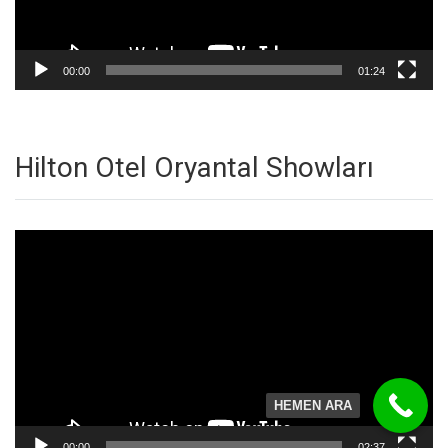
00:00
01:24
Hilton Otel Oryantal Showları
Video
oynatıcı
HEMEN ARA
00:00
02:37