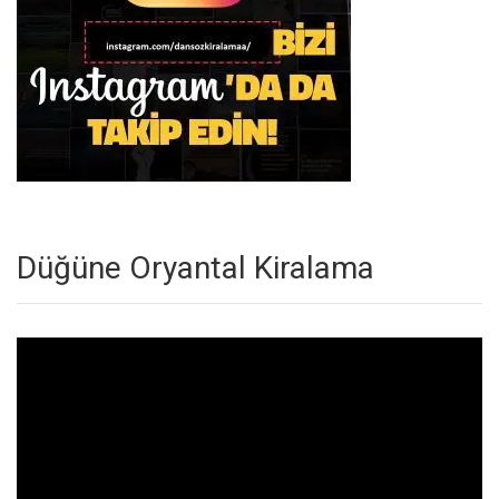
Düğüne Oryantal Kiralama
Video
oynatıcı