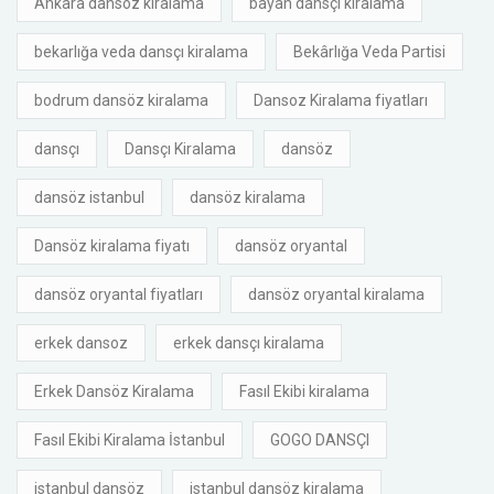
Ankara dansöz kiralama
bayan dansçı kiralama
bekarlığa veda dansçı kiralama
Bekârlığa Veda Partisi
bodrum dansöz kiralama
Dansoz Kiralama fiyatları
dansçı
Dansçı Kiralama
dansöz
dansöz istanbul
dansöz kiralama
Dansöz kiralama fiyatı
dansöz oryantal
dansöz oryantal fiyatları
dansöz oryantal kiralama
erkek dansoz
erkek dansçı kiralama
Erkek Dansöz Kiralama
Fasıl Ekibi kiralama
Fasıl Ekibi Kiralama İstanbul
GOGO DANSÇI
istanbul dansöz
istanbul dansöz kiralama