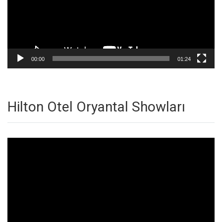
00:00
01:24
Hilton Otel Oryantal Showları
Video
oynatıcı