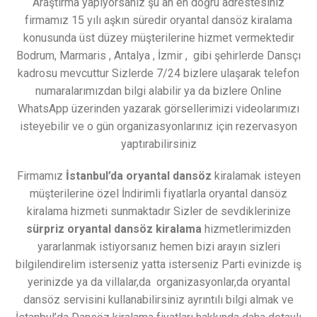
Araştırma yapıyorsanız şu an en doğru adrestesiniz
firmamız 15 yılı aşkın süredir oryantal dansöz kiralama
konusunda üst düzey müşterilerine hizmet vermektedir
Bodrum, Marmaris , Antalya , İzmir , gibi şehirlerde Dansçı
kadrosu mevcuttur Sizlerde 7/24 bizlere ulaşarak telefon
numaralarımızdan bilgi alabilir ya da bizlere Online
WhatsApp üzerinden yazarak görsellerimizi videolarımızı
isteyebilir ve o gün organizasyonlarınız için rezervasyon
yaptırabilirsiniz
Firmamız
İstanbul’da oryantal dansöz
kiralamak isteyen
müşterilerine özel İndirimli fiyatlarla oryantal dansöz
kiralama hizmeti sunmaktadır Sizler de sevdiklerinize
sürpriz oryantal dansöz kiralama
hizmetlerimizden
yararlanmak istiyorsanız hemen bizi arayın sizleri
bilgilendirelim isterseniz yatta isterseniz Parti evinizde iş
yerinizde ya da villalar,da organizasyonlar,da oryantal
dansöz servisini kullanabilirsiniz ayrıntılı bilgi almak ve