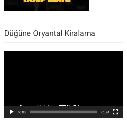
Düğüne Oryantal Kiralama
Video
oynatıcı
00:00
01:24