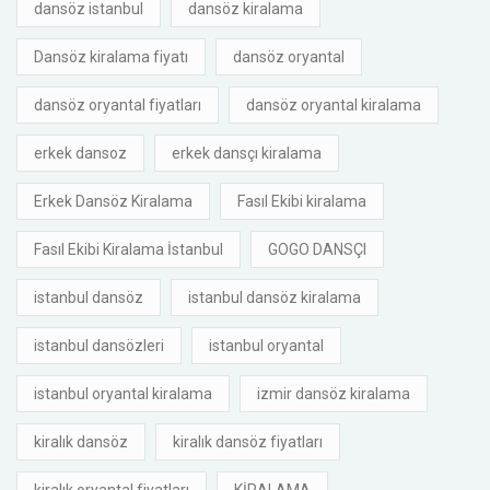
dansöz istanbul
dansöz kiralama
Dansöz kiralama fiyatı
dansöz oryantal
dansöz oryantal fiyatları
dansöz oryantal kiralama
erkek dansoz
erkek dansçı kiralama
Erkek Dansöz Kiralama
Fasıl Ekibi kiralama
Fasıl Ekibi Kiralama İstanbul
GOGO DANSÇI
istanbul dansöz
istanbul dansöz kiralama
istanbul dansözleri
istanbul oryantal
istanbul oryantal kiralama
izmir dansöz kiralama
kiralık dansöz
kiralık dansöz fiyatları
kiralık oryantal fiyatları
KİRALAMA