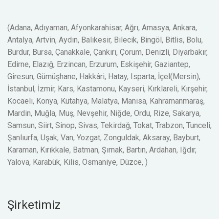
(Adana, Adıyaman, Afyonkarahisar, Ağrı, Amasya, Ankara,
Antalya, Artvin, Aydın, Balıkesir, Bilecik, Bingöl, Bitlis, Bolu,
Burdur, Bursa, Çanakkale, Çankırı, Çorum, Denizli, Diyarbakır,
Edirne, Elazığ, Erzincan, Erzurum, Eskişehir, Gaziantep,
Giresun, Gümüşhane, Hakkâri, Hatay, Isparta, İçel(Mersin),
İstanbul, İzmir, Kars, Kastamonu, Kayseri, Kırklareli, Kırşehir,
Kocaeli, Konya, Kütahya, Malatya, Manisa, Kahramanmaraş,
Mardin, Muğla, Muş, Nevşehir, Niğde, Ordu, Rize, Sakarya,
Samsun, Siirt, Sinop, Sivas, Tekirdağ, Tokat, Trabzon, Tunceli,
Şanlıurfa, Uşak, Van, Yozgat, Zonguldak, Aksaray, Bayburt,
Karaman, Kırıkkale, Batman, Şırnak, Bartın, Ardahan, Iğdır,
Yalova, Karabük, Kilis, Osmaniye, Düzce, )
Şirketimiz