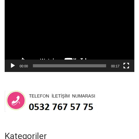
Video
oynatıcı
00:00
00:17
Kategoriler