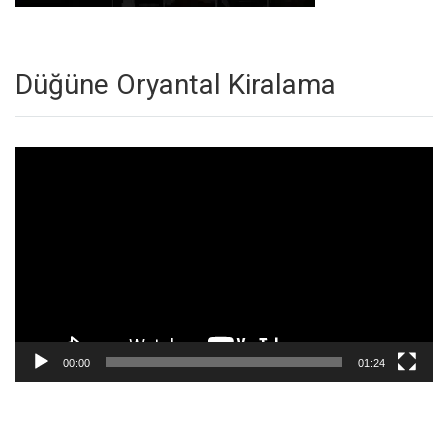
Düğüne Oryantal Kiralama
Video
oynatıcı
00:00
01:24