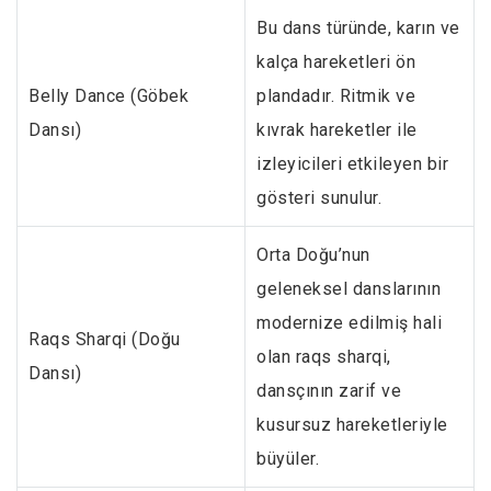
Bu dans türünde, karın ve
kalça hareketleri ön
Belly Dance (Göbek
plandadır. Ritmik ve
Dansı)
kıvrak hareketler ile
izleyicileri etkileyen bir
gösteri sunulur.
Orta Doğu’nun
geleneksel danslarının
modernize edilmiş hali
Raqs Sharqi (Doğu
olan raqs sharqi,
Dansı)
dansçının zarif ve
kusursuz hareketleriyle
büyüler.