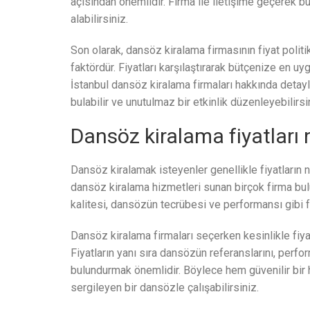
açısından önemlidir. Firma ile iletişime geçerek bu 
alabilirsiniz.
Son olarak, dansöz kiralama firmasının fiyat polit
faktördür. Fiyatları karşılaştırarak bütçenize en uy
İstanbul dansöz kiralama firmaları hakkında detayl
bulabilir ve unutulmaz bir etkinlik düzenleyebilirsi
Dansöz kiralama fiyatları n
Dansöz kiralamak isteyenler genellikle fiyatların 
dansöz kiralama hizmetleri sunan birçok firma bulu
kalitesi, dansözün tecrübesi ve performansı gibi f
Dansöz kiralama firmaları seçerken kesinlikle fiy
Fiyatların yanı sıra dansözün referanslarını, perf
bulundurmak önemlidir. Böylece hem güvenilir bir 
sergileyen bir dansözle çalışabilirsiniz.