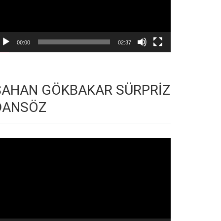
00:00
02:37
ŞAHAN GÖKBAKAR SÜRPRİZ
DANSÖZ
deo
natıcı