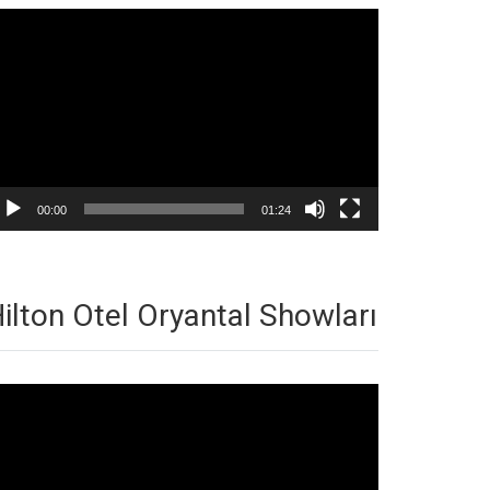
deo
natıcı
00:00
01:24
ilton Otel Oryantal Showları
deo
natıcı