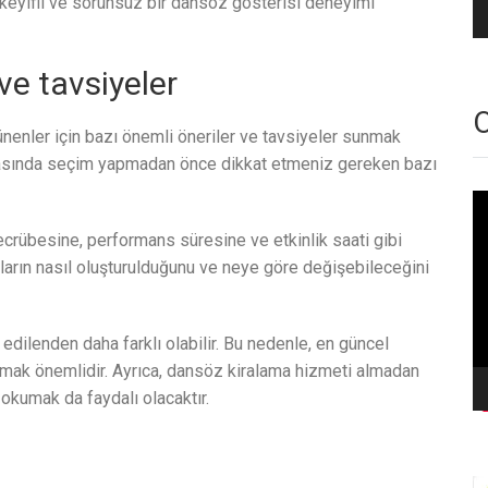
 keyifli ve sorunsuz bir dansöz gösterisi deneyimi
ve tavsiyeler
O
enler için bazı önemli öneriler ve tavsiyeler sunmak
 arasında seçim yapmadan önce dikkat etmeniz gereken bazı
Vi
oy
crübesine, performans süresine ve etkinlik saati gibi
tların nasıl oluşturulduğunu ve neye göre değişebileceğini
edilenden daha farklı olabilir. Bu nedenle, en güncel
rmak önemlidir. Ayrıca, dansöz kiralama hizmeti almadan
okumak da faydalı olacaktır.