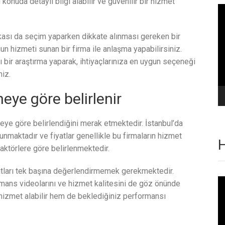
konuda detaylı bilgi alabilir ve güvenilir bir hizmet
Vi
oy
ikası da seçim yaparken dikkate alınması gereken bir
gun hizmeti sunan bir firma ile anlaşma yapabilirsiniz.
ı bir araştırma yaparak, ihtiyaçlarınıza en uygun seçeneği
niz.
eye göre belirlenir
neye göre belirlendiğini merak etmektedir. İstanbul’da
nmaktadır ve fiyatlar genellikle bu firmaların hizmet
H
aktörlere göre belirlenmektedir.
atları tek başına değerlendirmemek gerekmektedir.
Vi
ormans videolarını ve hizmet kalitesini de göz önünde
oy
hizmet alabilir hem de beklediğiniz performansı