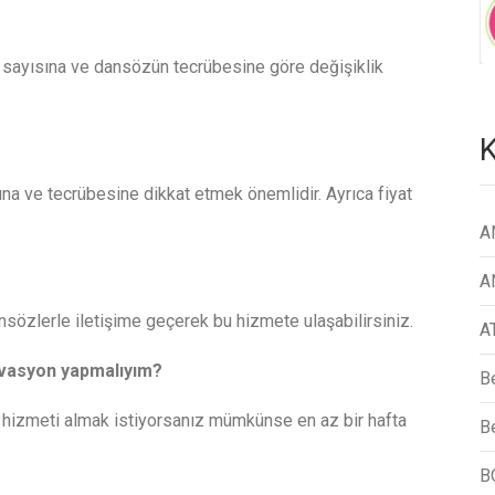
t sayısına ve dansözün tecrübesine göre değişiklik
K
na ve tecrübesine dikkat etmek önemlidir. Ayrıca fiyat
A
A
sözlerle iletişime geçerek bu hizmete ulaşabilirsiniz.
A
rvasyon yapmalıyım?
B
 hizmeti almak istiyorsanız mümkünse en az bir hafta
Be
B