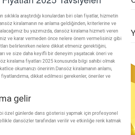
ıklıkla araştırdığı konulardan biri olan fiyatlar, hizmetin
ansöz kiralamanın ne anlama geldiğinden, kriterlerine ve
le alacağımız bu yazımızda, dansöz kiralama hizmeti veren
isiniz ve karar vermeden önce nelere önem vermelisiniz gibi
ları belirlenirken nelere dikkat etmeniz gerektiğini,
rı ve size daha keyifli bir deneyim yaşatacak öneri ve
söz kiralama fiyatları 2025 konusunda bilgi sahibi olmak
ikkatlice okumanızı öneririm.Dansöz kiralamanın anlamı,
 fiyatlandırma, dikkat edilmesi gerekenler, öneriler ve
ma gelir
ibi özel günlerde dans gösterisi yapmak için profesyonel
llikle dansözler tarafından verilir ve etkinliğe renk katmak