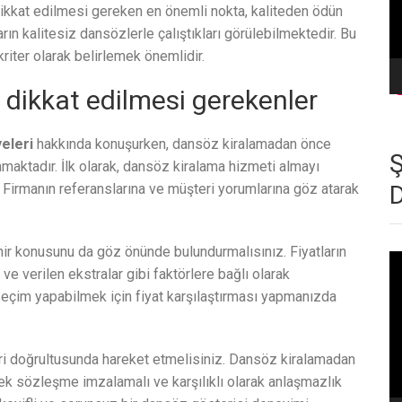
ikkat edilmesi gereken en önemli nokta, kaliteden ödün
ın kalitesiz dansözlerle çalıştıkları görülebilmektedir. Bu
riter olarak belirlemek önemlidir.
dikkat edilmesi gerekenler
eleri
hakkında konuşurken, dansöz kiralamadan önce
maktadır. İlk olarak, dansöz kiralama hizmeti almayı
. Firmanın referanslarına ve müşteri yorumlarına göz atarak
enir konusunu da göz önünde bulundurmalısınız. Fiyatların
Vi
e verilen ekstralar gibi faktörlere bağlı olarak
oy
seçim yapabilmek için fiyat karşılaştırması yapmanızda
eri doğrultusunda hareket etmelisiniz. Dansöz kiralamadan
erek sözleşme imzalamalı ve karşılıklı olarak anlaşmazlık