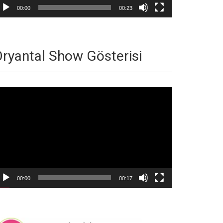
00:00
00:23
ryantal Show Gösterisi
deo
natıcı
00:00
00:17