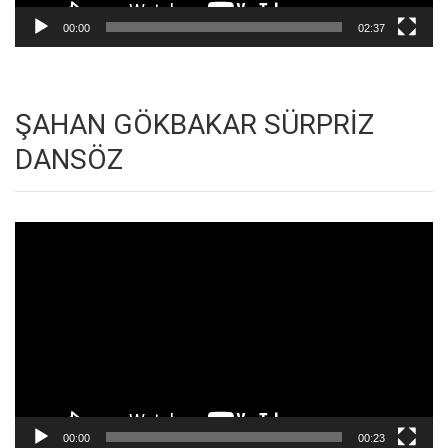
00:00
02:37
ŞAHAN GÖKBAKAR SÜRPRİZ
DANSÖZ
Video
oynatıcı
00:00
00:23