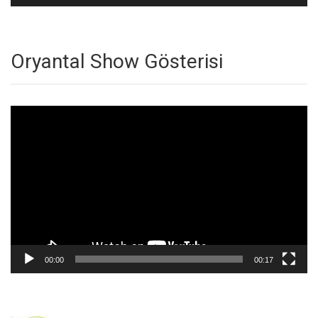
Oryantal Show Gösterisi
Video
oynatıcı
00:00
00:17