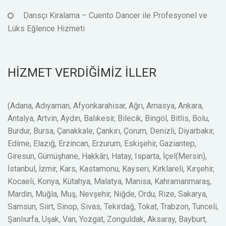
Dansçı Kiralama – Cuento Dancer ile Profesyonel ve
Lüks Eğlence Hizmeti
HİZMET VERDİĞİMİZ İLLER
(Adana, Adıyaman, Afyonkarahisar, Ağrı, Amasya, Ankara,
Antalya, Artvin, Aydın, Balıkesir, Bilecik, Bingöl, Bitlis, Bolu,
Burdur, Bursa, Çanakkale, Çankırı, Çorum, Denizli, Diyarbakır,
Edirne, Elazığ, Erzincan, Erzurum, Eskişehir, Gaziantep,
Giresun, Gümüşhane, Hakkâri, Hatay, Isparta, İçel(Mersin),
İstanbul, İzmir, Kars, Kastamonu, Kayseri, Kırklareli, Kırşehir,
Kocaeli, Konya, Kütahya, Malatya, Manisa, Kahramanmaraş,
Mardin, Muğla, Muş, Nevşehir, Niğde, Ordu, Rize, Sakarya,
Samsun, Siirt, Sinop, Sivas, Tekirdağ, Tokat, Trabzon, Tunceli,
Şanlıurfa, Uşak, Van, Yozgat, Zonguldak, Aksaray, Bayburt,