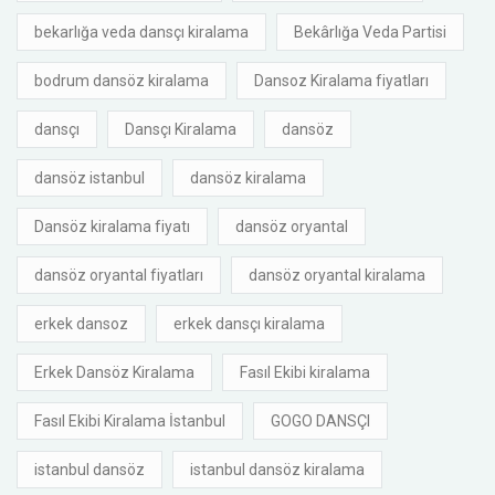
bekarlığa veda dansçı kiralama
Bekârlığa Veda Partisi
bodrum dansöz kiralama
Dansoz Kiralama fiyatları
dansçı
Dansçı Kiralama
dansöz
dansöz istanbul
dansöz kiralama
Dansöz kiralama fiyatı
dansöz oryantal
dansöz oryantal fiyatları
dansöz oryantal kiralama
erkek dansoz
erkek dansçı kiralama
Erkek Dansöz Kiralama
Fasıl Ekibi kiralama
Fasıl Ekibi Kiralama İstanbul
GOGO DANSÇI
istanbul dansöz
istanbul dansöz kiralama