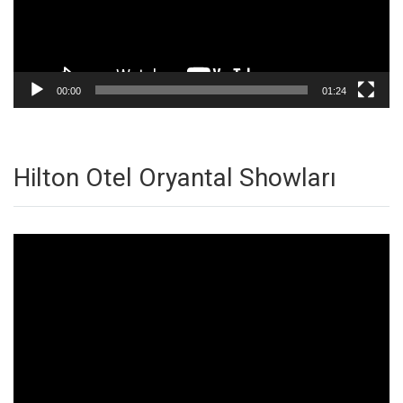
00:00
01:24
Hilton Otel Oryantal Showları
Video
oynatıcı