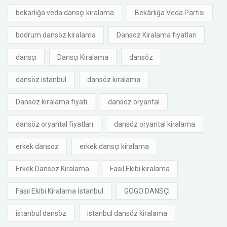
bekarlığa veda dansçı kiralama
Bekârlığa Veda Partisi
bodrum dansöz kiralama
Dansoz Kiralama fiyatları
dansçı
Dansçı Kiralama
dansöz
dansöz istanbul
dansöz kiralama
Dansöz kiralama fiyatı
dansöz oryantal
dansöz oryantal fiyatları
dansöz oryantal kiralama
erkek dansoz
erkek dansçı kiralama
Erkek Dansöz Kiralama
Fasıl Ekibi kiralama
Fasıl Ekibi Kiralama İstanbul
GOGO DANSÇI
istanbul dansöz
istanbul dansöz kiralama