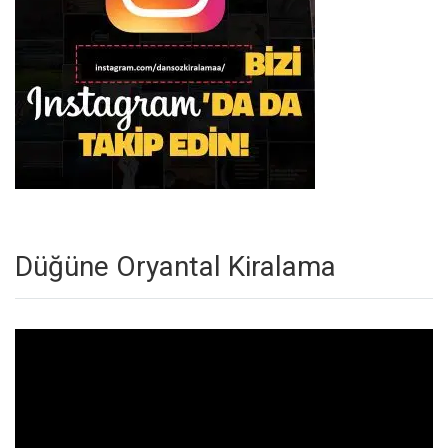
Düğüne Oryantal Kiralama
Video
oynatıcı