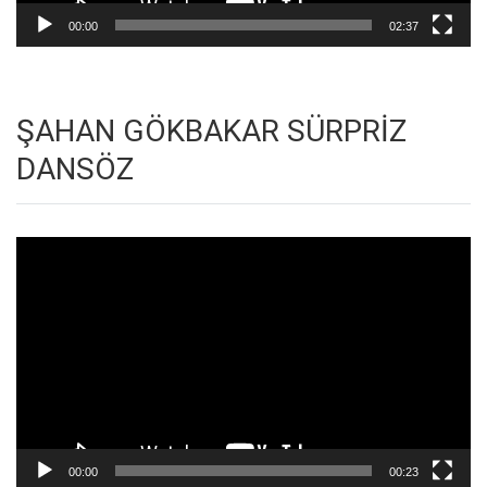
00:00
02:37
ŞAHAN GÖKBAKAR SÜRPRİZ
DANSÖZ
Video
oynatıcı
00:00
00:23