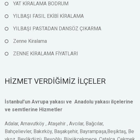
YAT KİRALAMA BODRUM
YILBAŞI FASIL EKİBİ KİRALAMA
YILBAŞI PASTADAN DANSÖZ ÇIKARMA
Zenne Kiralama
ZENNE KİRALAMA FİYATLARI
HİZMET VERDİĞİMİZ İLÇELER
İstanbul’un Avrupa yakası ve Anadolu yakası ilçelerine
ve semtlerine Hizmetler
Adalar, Arnavutköy , Ataşehir , Avcılar, Bağcılar,
Bahçelievler, Bakırköy, Başakşehir, Bayrampaşa,Beşiktaş, Be
ykoz, Beylikdüzü, Beyoğlu, Büyükçekmece, Çatalca, Çekmek