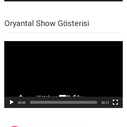
Oryantal Show Gösterisi
Video
oynatıcı
00:00
00:17