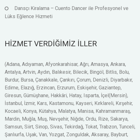
Dansçı Kiralama – Cuento Dancer ile Profesyonel ve
Lüks Eğlence Hizmeti
HİZMET VERDİĞİMİZ İLLER
(Adana, Adıyaman, Afyonkarahisar, Ağrı, Amasya, Ankara,
Antalya, Artvin, Aydın, Balıkesir, Bilecik, Bingöl, Bitlis, Bolu,
Burdur, Bursa, Çanakkale, Çankırı, Çorum, Denizli, Diyarbakır,
Edirne, Elazığ, Erzincan, Erzurum, Eskişehir, Gaziantep,
Giresun, Gümüşhane, Hakkâri, Hatay, Isparta, İçel(Mersin),
İstanbul, İzmir, Kars, Kastamonu, Kayseri, Kırklareli, Kırşehir,
Kocaeli, Konya, Kütahya, Malatya, Manisa, Kahramanmaraş,
Mardin, Muğla, Muş, Nevşehir, Niğde, Ordu, Rize, Sakarya,
Samsun, Siirt, Sinop, Sivas, Tekirdağ, Tokat, Trabzon, Tunceli,
Şanlıurfa, Uşak, Van, Yozgat, Zonguldak, Aksaray, Bayburt,