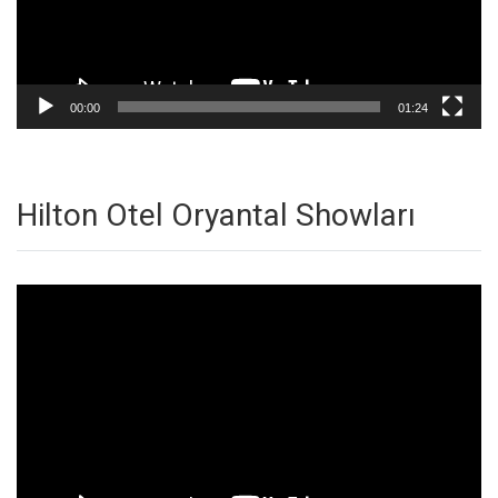
00:00
01:24
Hilton Otel Oryantal Showları
Video
oynatıcı