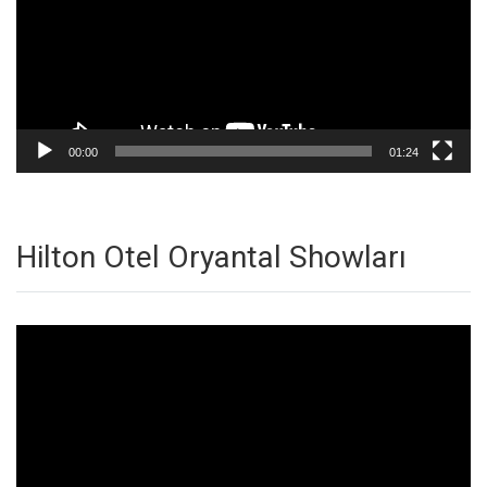
00:00
01:24
Hilton Otel Oryantal Showları
Video
oynatıcı