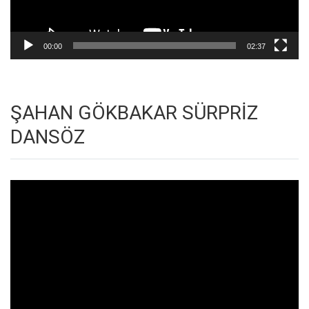
00:00
02:37
ŞAHAN GÖKBAKAR SÜRPRİZ
DANSÖZ
Video
oynatıcı