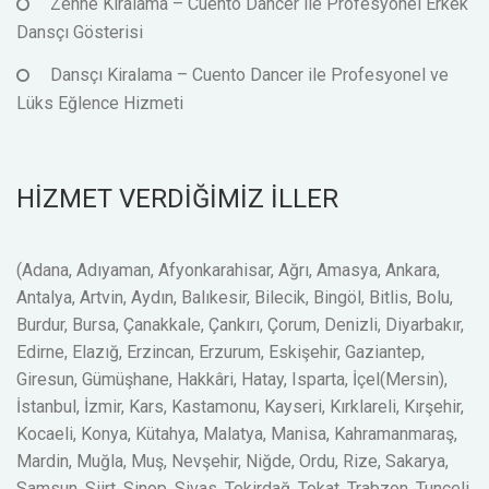
Zenne Kiralama – Cuento Dancer ile Profesyonel Erkek
Dansçı Gösterisi
Dansçı Kiralama – Cuento Dancer ile Profesyonel ve
Lüks Eğlence Hizmeti
HİZMET VERDİĞİMİZ İLLER
(Adana, Adıyaman, Afyonkarahisar, Ağrı, Amasya, Ankara,
Antalya, Artvin, Aydın, Balıkesir, Bilecik, Bingöl, Bitlis, Bolu,
Burdur, Bursa, Çanakkale, Çankırı, Çorum, Denizli, Diyarbakır,
Edirne, Elazığ, Erzincan, Erzurum, Eskişehir, Gaziantep,
Giresun, Gümüşhane, Hakkâri, Hatay, Isparta, İçel(Mersin),
İstanbul, İzmir, Kars, Kastamonu, Kayseri, Kırklareli, Kırşehir,
Kocaeli, Konya, Kütahya, Malatya, Manisa, Kahramanmaraş,
Mardin, Muğla, Muş, Nevşehir, Niğde, Ordu, Rize, Sakarya,
Samsun, Siirt, Sinop, Sivas, Tekirdağ, Tokat, Trabzon, Tunceli,