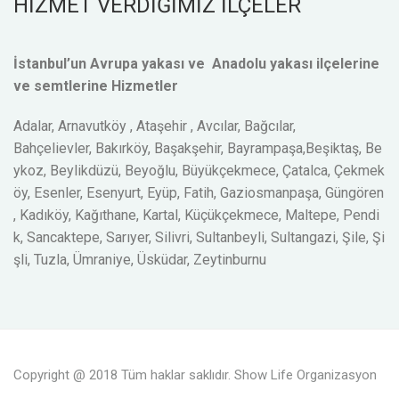
HİZMET VERDİĞİMİZ İLÇELER
İstanbul’un Avrupa yakası ve Anadolu yakası ilçelerine
ve semtlerine Hizmetler
Adalar, Arnavutköy , Ataşehir , Avcılar, Bağcılar,
Bahçelievler, Bakırköy, Başakşehir, Bayrampaşa,Beşiktaş, Be
ykoz, Beylikdüzü, Beyoğlu, Büyükçekmece, Çatalca, Çekmek
öy, Esenler, Esenyurt, Eyüp, Fatih, Gaziosmanpaşa, Güngören
, Kadıköy, Kağıthane, Kartal, Küçükçekmece, Maltepe, Pendi
k, Sancaktepe, Sarıyer, Silivri, Sultanbeyli, Sultangazi, Şile, Şi
şli, Tuzla, Ümraniye, Üsküdar, Zeytinburnu
Copyright @ 2018 Tüm haklar saklıdır. Show Life Organizasyon