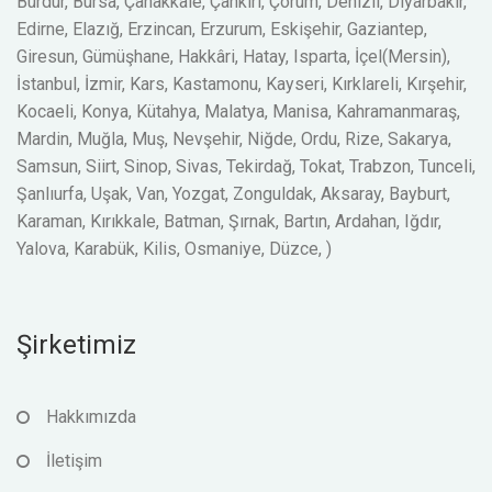
Burdur, Bursa, Çanakkale, Çankırı, Çorum, Denizli, Diyarbakır,
Edirne, Elazığ, Erzincan, Erzurum, Eskişehir, Gaziantep,
Giresun, Gümüşhane, Hakkâri, Hatay, Isparta, İçel(Mersin),
İstanbul, İzmir, Kars, Kastamonu, Kayseri, Kırklareli, Kırşehir,
Kocaeli, Konya, Kütahya, Malatya, Manisa, Kahramanmaraş,
Mardin, Muğla, Muş, Nevşehir, Niğde, Ordu, Rize, Sakarya,
Samsun, Siirt, Sinop, Sivas, Tekirdağ, Tokat, Trabzon, Tunceli,
Şanlıurfa, Uşak, Van, Yozgat, Zonguldak, Aksaray, Bayburt,
Karaman, Kırıkkale, Batman, Şırnak, Bartın, Ardahan, Iğdır,
Yalova, Karabük, Kilis, Osmaniye, Düzce, )
Şirketimiz
Hakkımızda
İletişim