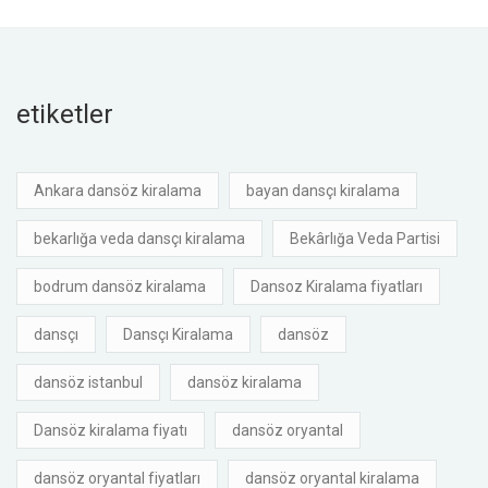
etiketler
Ankara dansöz kiralama
bayan dansçı kiralama
bekarlığa veda dansçı kiralama
Bekârlığa Veda Partisi
bodrum dansöz kiralama
Dansoz Kiralama fiyatları
dansçı
Dansçı Kiralama
dansöz
dansöz istanbul
dansöz kiralama
Dansöz kiralama fiyatı
dansöz oryantal
dansöz oryantal fiyatları
dansöz oryantal kiralama