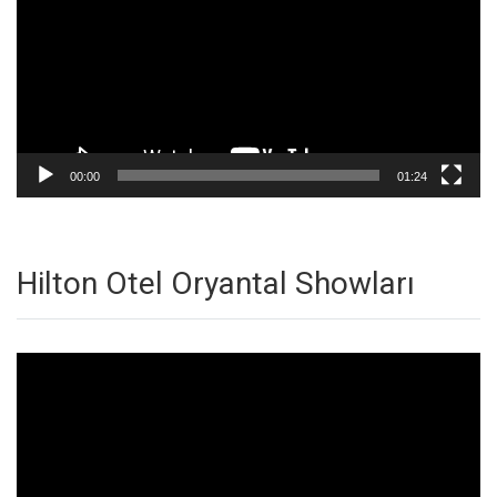
00:00
01:24
Hilton Otel Oryantal Showları
Video
oynatıcı