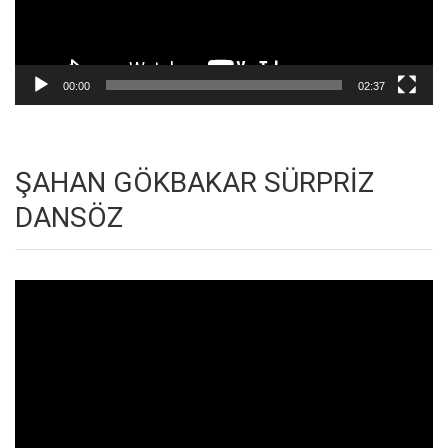
00:00
02:37
ŞAHAN GÖKBAKAR SÜRPRİZ
DANSÖZ
Video
oynatıcı