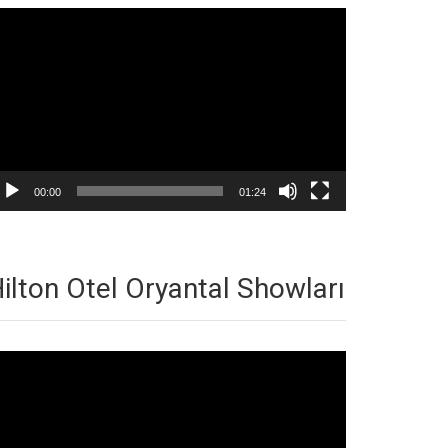
deo
natıcı
00:00
01:24
ilton Otel Oryantal Showları
deo
natıcı