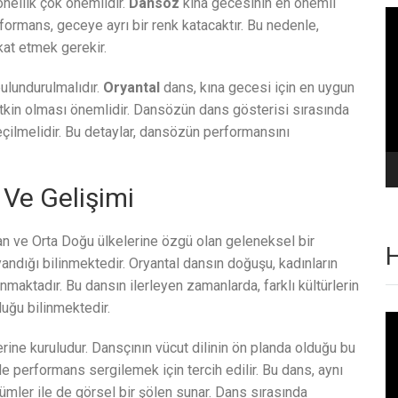
nellik çok önemlidir.
Dansöz
kına gecesinin en önemli
Vi
ormans, geceye ayrı bir renk katacaktır. Bu nedenle,
oy
at etmek gerekir.
ulundurulmalıdır.
Oryantal
dans, kına gecesi için en uygun
tkin olması önemlidir. Dansözün dans gösterisi sırasında
eçilmelidir. Bu detaylar, dansözün performansını
 Ve Gelişimi
an ve Orta Doğu ülkelerine özgü olan geleneksel bir
H
andığı bilinmektedir. Oryantal dansın doğuşu, kadınların
nmaktadır. Bu dansın ilerleyen zamanlarda, farklı kültürlerin
duğu bilinmektedir.
Vi
oy
erine kuruludur. Dansçının vücut dilinin ön planda olduğu bu
e performans sergilemek için tercih edilir. Bu dans, aynı
mler ile de görsel bir şölen sunar. Dans sırasında