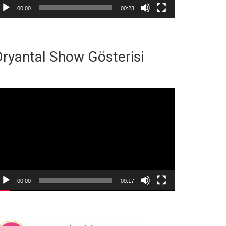
00:00
00:23
ryantal Show Gösterisi
deo
natıcı
00:00
00:17