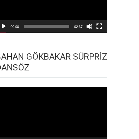
00:00
02:37
ŞAHAN GÖKBAKAR SÜRPRİZ
DANSÖZ
deo
natıcı