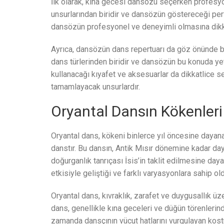
İlk olarak, kına gecesi dansözü seçerken profesyo
unsurlarından biridir ve dansözün göstereceği perf
dansözün profesyonel ve deneyimli olmasına dikk
Ayrıca, dansözün dans repertuarı da göz önünde b
dans türlerinden biridir ve dansözün bu konuda ye
kullanacağı kıyafet ve aksesuarlar da dikkatlice s
tamamlayacak unsurlardır.
Oryantal Dansın Kökenleri
Oryantal dans, kökeni binlerce yıl öncesine dayan
danstır. Bu dansın, Antik Mısır dönemine kadar day
doğurganlık tanrıçası İsis’in taklit edilmesine daya
etkisiyle geliştiği ve farklı varyasyonlara sahip ol
Oryantal dans, kıvraklık, zarafet ve duygusallık üz
dans, genellikle kına geceleri ve düğün törenlerind
zamanda dansçının vücut hatlarını vurgulayan kostü