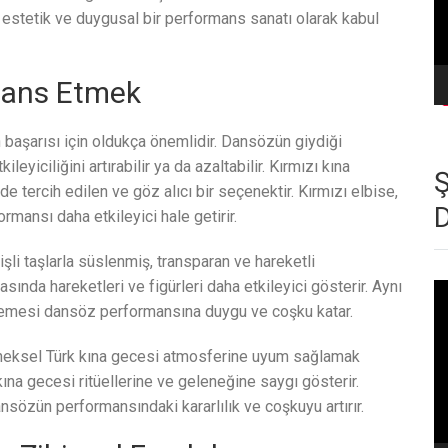
n estetik ve duygusal bir performans sanatı olarak kabul
e Dans Etmek
başarısı için oldukça önemlidir. Dansözün giydiği
eyiciliğini artırabilir ya da azaltabilir. Kırmızı kına
e tercih edilen ve göz alıcı bir seçenektir. Kırmızı elbise,
mansı daha etkileyici hale getirir.
işli taşlarla süslenmiş, transparan ve hareketli
asında hareketleri ve figürleri daha etkileyici gösterir. Aynı
Vi
oy
lemesi dansöz performansına duygu ve coşku katar.
leneksel Türk kına gecesi atmosferine uyum sağlamak
ına gecesi ritüellerine ve geleneğine saygı gösterir.
sözün performansındaki kararlılık ve coşkuyu artırır.