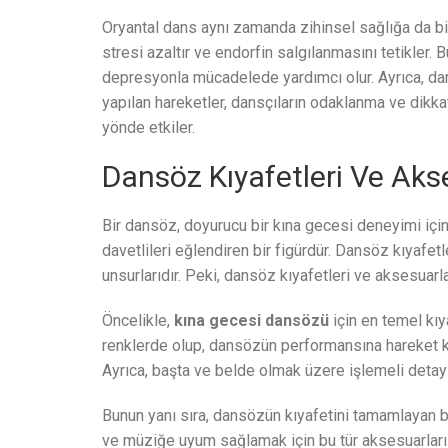
Oryantal dans aynı zamanda zihinsel sağlığa da bir
stresi azaltır ve endorfin salgılanmasını tetikler. Bu
depresyonla mücadelede yardımcı olur. Ayrıca, dan
yapılan hareketler, dansçıların odaklanma ve dikkat
yönde etkiler.
Dansöz Kıyafetleri Ve Akse
Bir dansöz, doyurucu bir kına gecesi deneyimi içi
davetlileri eğlendiren bir figürdür. Dansöz kıyafe
unsurlarıdır. Peki, dansöz kıyafetleri ve aksesuarla
Öncelikle,
kına gecesi dansözü
için en temel kıya
renklerde olup, dansözün performansına hareket ka
Ayrıca, başta ve belde olmak üzere işlemeli detayla
Bunun yanı sıra, dansözün kıyafetini tamamlayan bi
ve müziğe uyum sağlamak için bu tür aksesuarları k