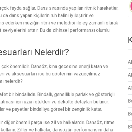
çok fayda sağlar. Dans sırasında yapılan ritmik hareketler,
 da dans yapan kişilerin ruh halini iyileştirir ve
s ederken müziğin ritmi ve melodisi ile eş zamanlı olarak
 seviyelerini artırır. Bu da zihinsel performansı olumlu
K
suarları Nelerdir?
A
n çok önemlidir. Dansöz, kına gecesine enerji katan ve
tleri ve aksesuarları ise bu gösterinin vazgeçilmez
A
rı nelerdir?
A
fet bir bindallıdır. Bindallı, genellikle parlak ve gösterişli
B
tması için uzun etekleri ve dekolte detayları bulunur.
r ve payetler bindallıya görsel bir zenginlik katar.
Be
r diğer önemli parça ise zil ve halkalardır. Dansöz, ritme
B
ullanır. Ziller ve halkalar, dansözün performansını daha