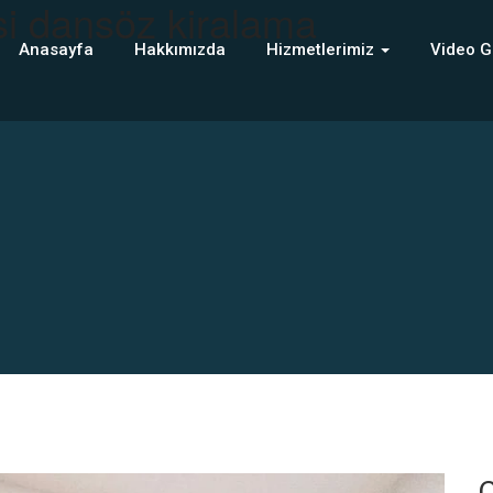
si dansöz kiralama
Anasayfa
Hakkımızda
Hizmetlerimiz
Video G
C