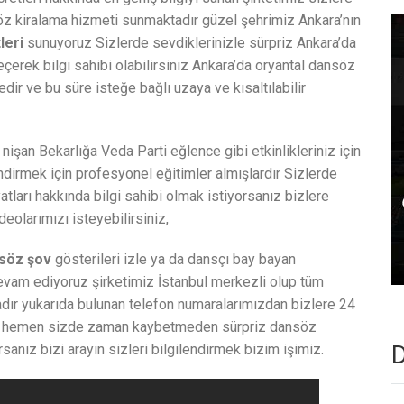
öz kiralama hizmeti sunmaktadır güzel şehrimiz Ankara’nın
leri
sunuyoruz Sizlerde sevdiklerinizle sürpriz Ankara’da
erek bilgi sahibi olabilirsiniz Ankara’da oryantal dansöz
dir ve bu süre isteğe bağlı uzaya ve kısaltılabilir
nişan Bekarlığa Veda Parti eğlence gibi etkinlikleriniz için
dirmek için profesyonel eğitimler almışlardır Sizlerde
atları hakkında bilgi sahibi olmak istiyorsanız bizlere
eolarımızı isteyebilirsiniz,
nsöz şov
gösterileri izle ya da dansçı bay bayan
vam ediyoruz şirketimiz İstanbul merkezli olup tüm
adır yukarıda bulunan telefon numaralarımızdan bizlere 24
siniz hemen sizde zaman kaybetmeden sürpriz dansöz
D
sanız bizi arayın sizleri bilgilendirmek bizim işimiz.