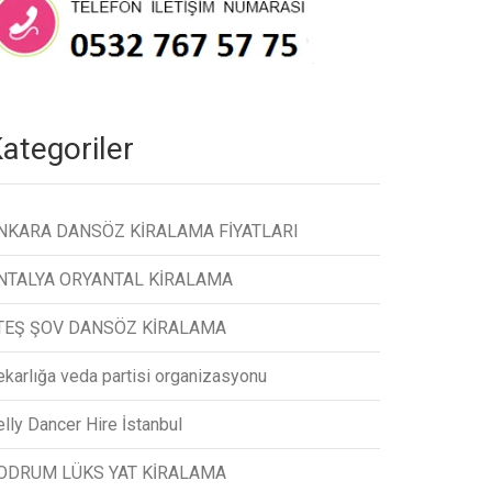
ategoriler
NKARA DANSÖZ KİRALAMA FİYATLARI
NTALYA ORYANTAL KİRALAMA
TEŞ ŞOV DANSÖZ KİRALAMA
ekarlığa veda partisi organizasyonu
lly Dancer Hire İstanbul
ODRUM LÜKS YAT KİRALAMA