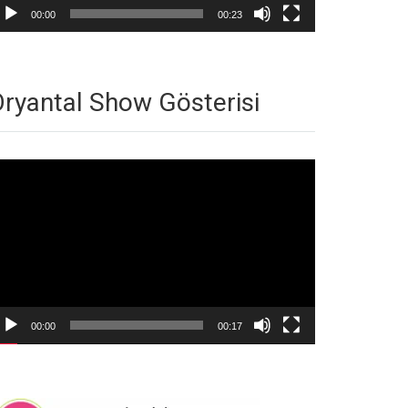
00:00
00:23
ryantal Show Gösterisi
deo
natıcı
00:00
00:17