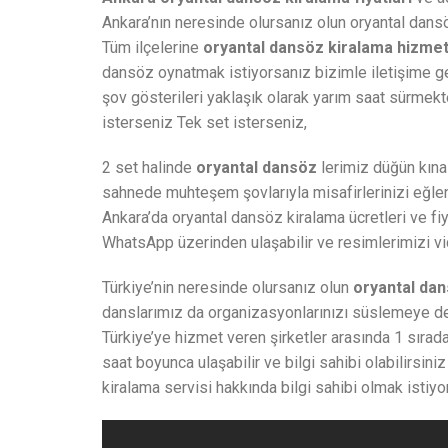
Ankara’nın neresinde olursanız olun oryantal dans
Tüm ilçelerine
oryantal dansöz kiralama hizmet
dansöz oynatmak istiyorsanız bizimle iletişime geç
şov gösterileri yaklaşık olarak yarım saat sürmekte
isterseniz Tek set isterseniz,
2 set halinde
oryantal dansöz
lerimiz düğün kına 
sahnede muhteşem şovlarıyla misafirlerinizi eğlen
Ankara’da oryantal dansöz kiralama ücretleri ve fiy
WhatsApp üzerinden ulaşabilir ve resimlerimizi vid
Türkiye’nin neresinde olursanız olun
oryantal da
danslarımız da organizasyonlarınızı süslemeye de
Türkiye’ye hizmet veren şirketler arasında 1 sırad
saat boyunca ulaşabilir ve bilgi sahibi olabilir
kiralama servisi hakkında bilgi sahibi olmak istiyor