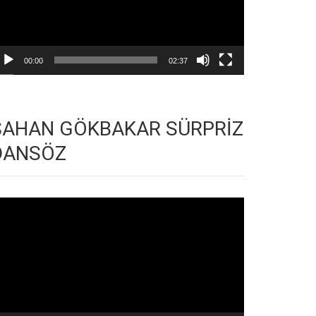
00:00
02:37
ŞAHAN GÖKBAKAR SÜRPRİZ
DANSÖZ
deo
natıcı