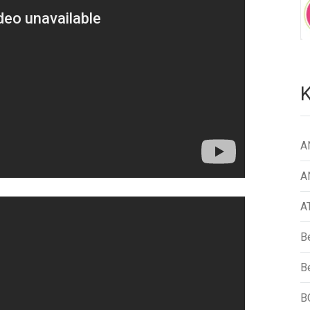
K
A
A
A
B
Be
B