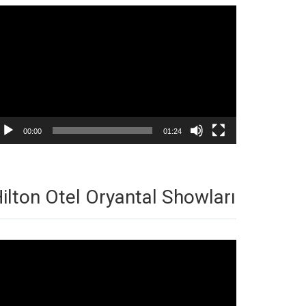
deo
natıcı
00:00
01:24
ilton Otel Oryantal Showları
deo
natıcı