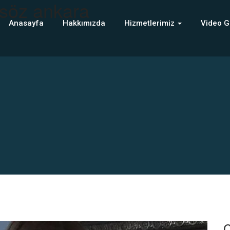
nsöz ankara
Anasayfa
Hakkımızda
Hizmetlerimiz
Video G
C