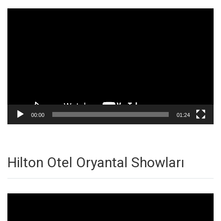
Video
oynatıcı
00:00
01:24
Hilton Otel Oryantal Showları
Video
oynatıcı