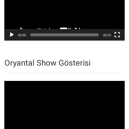
00:00
00:23
Oryantal Show Gösterisi
Video
oynatıcı