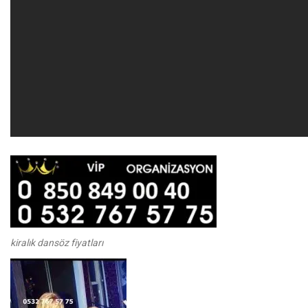
kiralık dansöz fiyatları