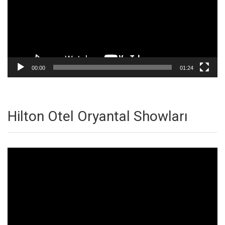
00:00
01:24
Hilton Otel Oryantal Showları
Video
oynatıcı