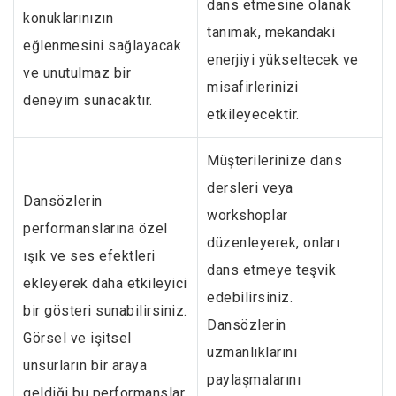
dans etmesine olanak
konuklarınızın
tanımak, mekandaki
eğlenmesini sağlayacak
enerjiyi yükseltecek ve
ve unutulmaz bir
misafirlerinizi
deneyim sunacaktır.
etkileyecektir.
Müşterilerinize dans
dersleri veya
Dansözlerin
workshoplar
performanslarına özel
düzenleyerek, onları
ışık ve ses efektleri
dans etmeye teşvik
ekleyerek daha etkileyici
edebilirsiniz.
bir gösteri sunabilirsiniz.
Dansözlerin
Görsel ve işitsel
uzmanlıklarını
unsurların bir araya
paylaşmalarını
geldiği bu performanslar,