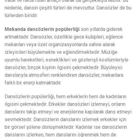
ifade ve hatta ritüel amaçlı olarak da gerçekleştirilebilir. Bu
nedenle, dansın çeşitli türleri de mevcuttur. Dansözler de bu
türlerden biridir.
Mekanda dansözlerin popülerliği
son yıllarda giderek
artmaktadır. Dansözler, özellikle gece kulüpleri, eğlence
mekanları veya özel organizasyonlarda sahne alarak
izleyicileri büyülemekte ve eğlendirmektedir. Müziğe
uyumlu hareketleri, esneklikleri ve gösterişli kostümleriyle
dansözler, birçok kişinin ilgisini çekmektedir. Büyüleyici
danslarıyla atmosferi renklendiren dansözler, mekanlara
farklı bir enerji katmaktadır.
Dansözlerin popülerliği, hem erkeklerin hem de kadınların
ilgisini çekmektedir. Erkekler dansözleri izlemeyi, onların
danslarını takip etmeyi ve enerjilerine kapılarak dans etmeyi
sevmektedir. Dansözlerin danslarını izlemek erkekler için
bir görsel şölene dönüşmektedir. Kadınlar ise dansözlerin
danslarını izlerken, hem danslarını öğrenmek hem de