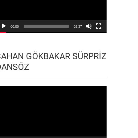
00:00
02:37
ŞAHAN GÖKBAKAR SÜRPRİZ
DANSÖZ
deo
natıcı