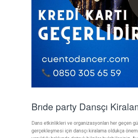
Brıde party Dansçı Kiral
Dans etkinlikleri ve organizasyonları her geçen gün
gerçekleşmesi için dansçı kiralama oldukça önemli