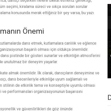
Ayrıca, dansçı seçerken nelere dikkat etmeniz gerektiği,
tüm seçimi, kiralama süreci ve sıkça sorulan sorular
iralama konusunda merak ettiğiniz bir şey varsa, bu yazı
lamanın Önemi
 kutlamalarda dans etmek, kutlamalara canlılık ve eğlence
ganizasyonun başarılı olması için oldukça önemlidir.
 dans pistinde bir gösteri sunarlar ve etkinliğin atmosferini
nde unutulmaz bir deneyim yaşarlar.
kate almak önemlidir. İlk olarak, dansçıların deneyimine ve
sçı, dans becerileriyle etkinliğe uyum sağlamalı ve
ın stilinin de etkinlik tema ve konseptiyle uyumlu olması
leri ve performansları organizasyonunun başarısını
D
syonellik ve güvenilirlikleri de göz önünde