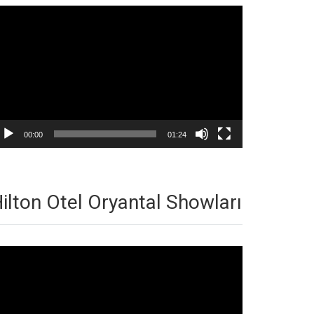
deo
natıcı
00:00
01:24
ilton Otel Oryantal Showları
deo
natıcı