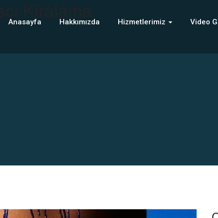
sçı Kiralama
Anasayfa
Hakkımızda
Hizmetlerimiz
Video G
C