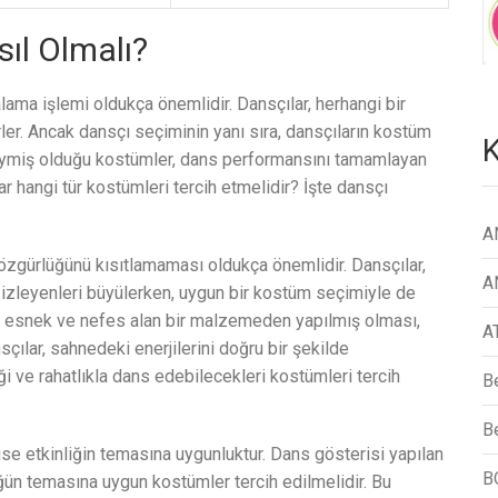
ıl Olmalı?
lama işlemi oldukça önemlidir. Dansçılar, herhangi bir
irler. Ancak dansçı seçiminin yanı sıra, dansçıların kostüm
K
giymiş olduğu kostümler, dans performansını tamamlayan
ar hangi tür kostümleri tercih etmelidir? İşte dansçı
A
özgürlüğünü kısıtlamaması oldukça önemlidir. Dansçılar,
A
le izleyenleri büyülerken, uygun bir kostüm seçimiyle de
in esnek ve nefes alan bir malzemeden yapılmış olması,
A
çılar, sahnedeki enerjilerini doğru bir şekilde
i ve rahatlıkla dans edebilecekleri kostümleri tercih
B
Be
se etkinliğin temasına uygunluktur. Dans gösterisi yapılan
B
ün temasına uygun kostümler tercih edilmelidir. Bu