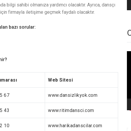
nda bilgi sahibi olmanıza yardımcı olacaktır. Ayrıca, dansçı
için firmayla iletişime geçmek faydalı olacaktır.
lan bazı sorular:
O
Vi
oy
nir?
umarası
Web Sitesi
5 67
www.dansizlikyok.com
5 43
www.ritimdansci.com
2 10
www.harikadanscilar.com