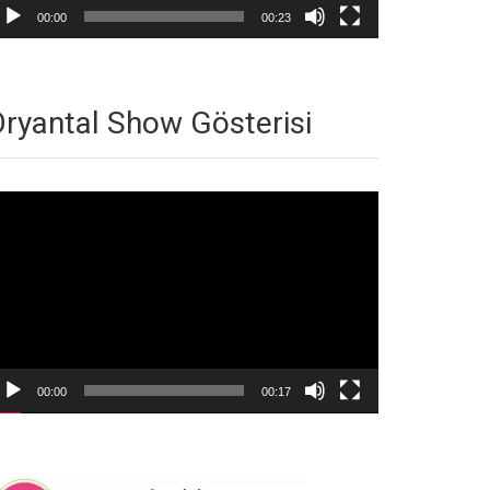
00:00
00:23
ryantal Show Gösterisi
deo
natıcı
00:00
00:17