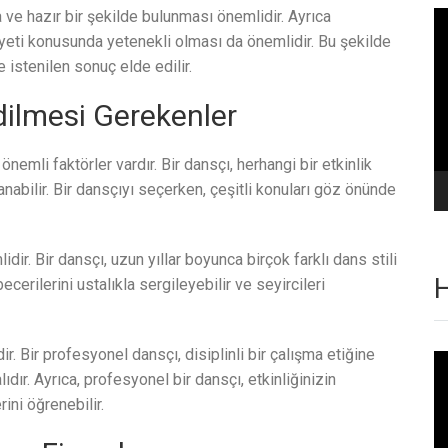
 ve hazır bir şekilde bulunması önemlidir. Ayrıca
Vi
oy
iyeti konusunda yetenekli olması da önemlidir. Bu şekilde
 istenilen sonuç elde edilir.
dilmesi Gerekenler
emli faktörler vardır. Bir dansçı, herhangi bir etkinlik
nabilir. Bir dansçıyı seçerken, çeşitli konuları göz önünde
dir. Bir dansçı, uzun yıllar boyunca birçok farklı dans stili
H
cerilerini ustalıkla sergileyebilir ve seyircileri
r. Bir profesyonel dansçı, disiplinli bir çalışma etiğine
Vi
oy
ıdır. Ayrıca, profesyonel bir dansçı, etkinliğinizin
ini öğrenebilir.