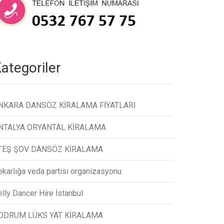
ategoriler
NKARA DANSÖZ KİRALAMA FİYATLARI
NTALYA ORYANTAL KİRALAMA
TEŞ ŞOV DANSÖZ KİRALAMA
ekarlığa veda partisi organizasyonu
lly Dancer Hire İstanbul
ODRUM LÜKS YAT KİRALAMA