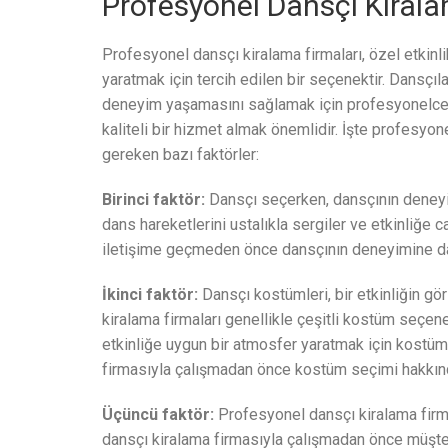
Profesyonel Dansçı Kirala
Profesyonel dansçı kiralama firmaları, özel etkin
yaratmak için tercih edilen bir seçenektir. Dansçıla
deneyim yaşamasını sağlamak için profesyonelce e
kaliteli bir hizmet almak önemlidir. İşte profesyo
gereken bazı faktörler:
Birinci faktör:
Dansçı seçerken, dansçının deneyi
dans hareketlerini ustalıkla sergiler ve etkinliğe c
iletişime geçmeden önce dansçının deneyimine dair
İkinci faktör:
Dansçı kostümleri, bir etkinliğin gör
kiralama firmaları genellikle çeşitli kostüm seçenek
etkinliğe uygun bir atmosfer yaratmak için kostüm
firmasıyla çalışmadan önce kostüm seçimi hakkında b
Üçüncü faktör:
Profesyonel dansçı kiralama firma
dansçı kiralama firmasıyla çalışmadan önce müşteri