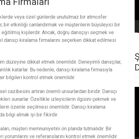
ma Firmaları
liklerde veya özel günlerde unutulmaz bir atmosfer
r, bir etkinliği canlandırmak ve müşterilerin büyüleyici bir
ğitilmiş kişilerdir. Ancak, doğru dansçıyı seçmek ve
nel dansçı kiralama firmalarını seçerken dikkat edilmesi
m düzeyine dikkat etmek önemlidir. Deneyimli dansçılar,
anlılık katarlar. Bu nedenle, dansçı kiralama firmasıyla
 bilgileri kontrol etmek önemlidir.
Vi
sel cazibesini artıran önemli unsurlardan biridir. Dansçı
oy
leri sunarlar. Özellikle izleyicilerin ilgisini çekmek ve
lerin özenle seçilmesi önemlidir. Dansçı kiralama
ilgi almak iyi bir fikirdir.
ları, müşteri memnuniyetini ön planda tutmalıdır. Bir
 yorumlarını ve referanslarını kontrol etmek önemlidir.