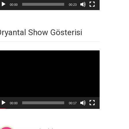
00:00
00:23
ryantal Show Gösterisi
deo
natıcı
00:00
00:17