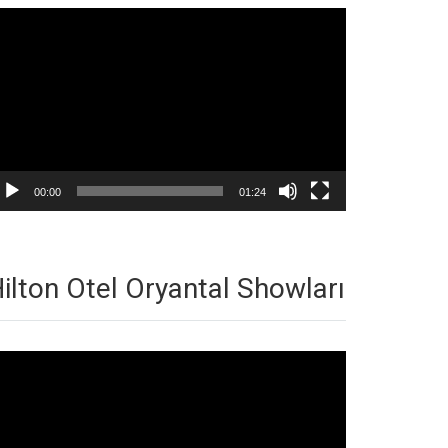
deo
natıcı
00:00
01:24
ilton Otel Oryantal Showları
deo
natıcı