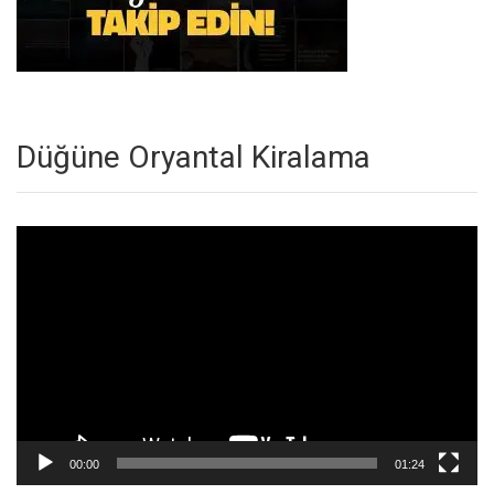
Düğüne Oryantal Kiralama
Video
oynatıcı
00:00
01:24