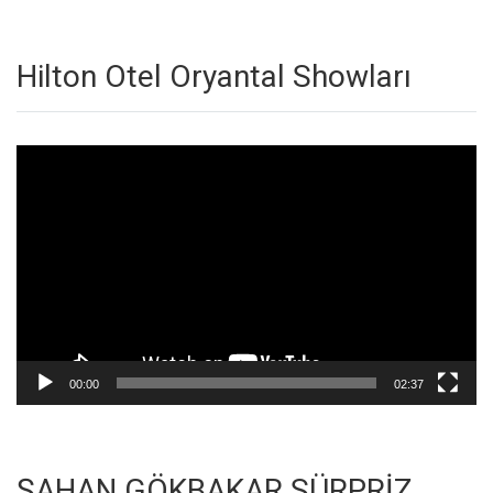
Hilton Otel Oryantal Showları
Video
oynatıcı
00:00
02:37
ŞAHAN GÖKBAKAR SÜRPRİZ