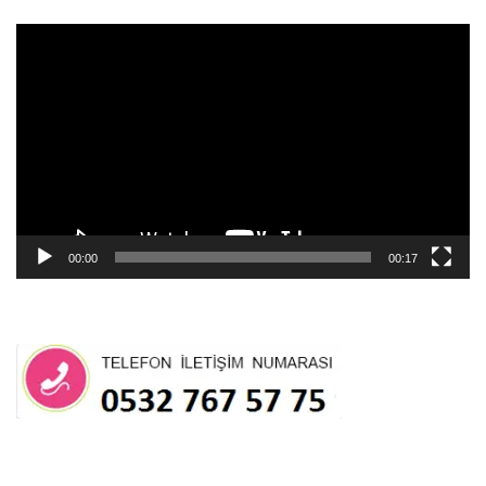
Video
oynatıcı
00:00
00:17